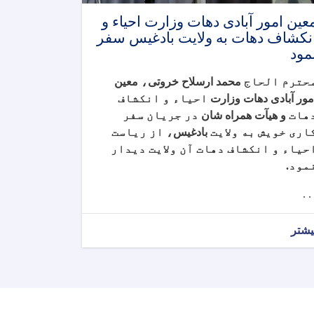
عین امور آبادی دهات وزارت احیاء و
نکشاف دهات به ولایت بادغیس سفر
مود
حترم الحاج
محمد ارسلاح خروتی
،
معین
مور آبادی دهات وزارت
احیاء و انکشاف
هات
و هیآت همراه شان
در جریان سفر
اری خویش به ولایت
بادغیس
، از ریاست
حیاء و انکشاف دهات آن ولایت دیدار
مود
.
. . 
یشتر