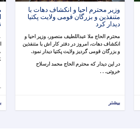
وزیر محترم احیا و انکشاف دهات با
م
متنفذین و بزرگان قومی ولایت پکتیا
ا
دیدار کرد
ن
محترم الحاج ملا عبداللطیف منصور، وزیر احیا و
م
انکشاف دهات، امروز در دفتر کار اش با متنفذین
ا
و بزرگان قومی گردیز ولایت‌ پکتیا دیدار نمود
.
د
ک
در این دیدار که محترم الحاج محمد ارسلاح
ا
خروتی. . .
ن
.
بیشتر
ب