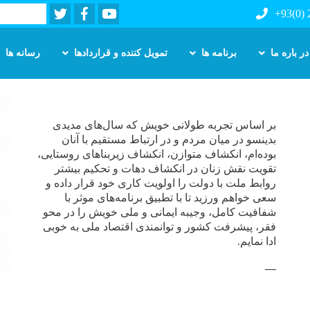
Twitter
Facebook
Youtube
Search
+93(0)
در باره ما
برنامه ها
تمویل کننده و قراردادها
رسانه ها
Skip
to
main
بر اساس تجربه‌ طولانی خویش که سال‌های مدیدی
content
بدینسو در میان مردم و در ارتباط مستقیم با آنان
بوده‌ام، انکشاف متوازن، انکشاف زیربناهای روستایی،
تقویت نقش زنان در انکشاف دهات و تحکیم بیشتر
روابط ملت با دولت را اولویت کاری خود قرار داده‌ و
سعی خواهم ورزید تا با تطبیق برنامه‌های موثر با
شفافیت کامل، وجیبه‌ ایمانی و ملی خویش را در محو
فقر، پیشرفت کشور و توانمندی اقتصاد ملی به خوبی
ادا نمایم.