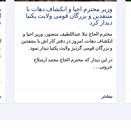
وزیر محترم احیا و انکشاف دهات با
م
متنفذین و بزرگان قومی ولایت پکتیا
ا
دیدار کرد
ن
محترم الحاج ملا عبداللطیف منصور، وزیر احیا و
م
انکشاف دهات، امروز در دفتر کار اش با متنفذین
ا
و بزرگان قومی گردیز ولایت‌ پکتیا دیدار نمود
.
د
ک
در این دیدار که محترم الحاج محمد ارسلاح
ا
خروتی. . .
ن
.
بیشتر
ب