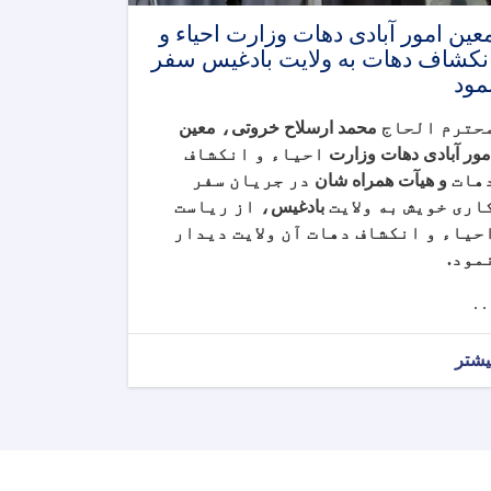
عین امور آبادی دهات وزارت احیاء و
نکشاف دهات به ولایت بادغیس سفر
مود
حترم الحاج
محمد ارسلاح خروتی
،
معین
مور آبادی دهات وزارت
احیاء و انکشاف
هات
و هیآت همراه شان
در جریان سفر
اری خویش به ولایت
بادغیس
، از ریاست
حیاء و انکشاف دهات آن ولایت دیدار
مود
.
. . 
یشتر