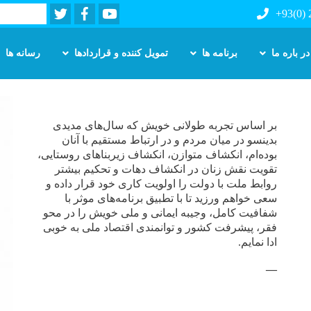
Twitter
Facebook
Youtube
Search
+93(0)
در باره ما
برنامه ها
تمویل کننده و قراردادها
رسانه ها
Skip
to
main
بر اساس تجربه‌ طولانی خویش که سال‌های مدیدی
content
بدینسو در میان مردم و در ارتباط مستقیم با آنان
بوده‌ام، انکشاف متوازن، انکشاف زیربناهای روستایی،
تقویت نقش زنان در انکشاف دهات و تحکیم بیشتر
روابط ملت با دولت را اولویت کاری خود قرار داده‌ و
سعی خواهم ورزید تا با تطبیق برنامه‌های موثر با
شفافیت کامل، وجیبه‌ ایمانی و ملی خویش را در محو
فقر، پیشرفت کشور و توانمندی اقتصاد ملی به خوبی
ادا نمایم.