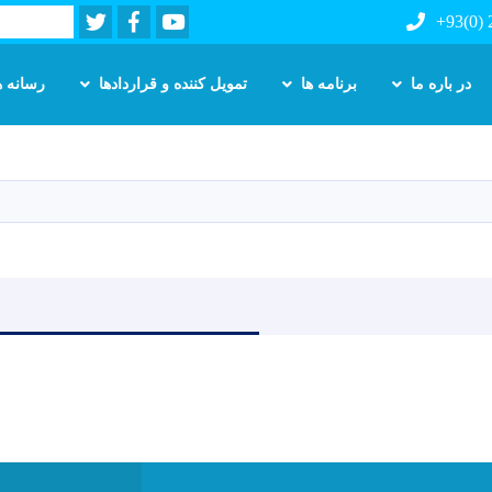
Twitter
Facebook
Youtube
Search
+93(0)
در باره ما
برنامه ها
تمویل کننده و قراردادها
رسانه ه
Skip
to
main
content