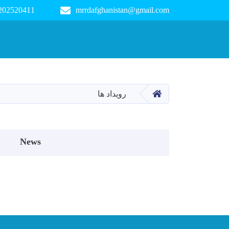
 202520411
mrrdafghanistan@gmail.com
Main navigation
صفحه اصلی
رویداد ها
Events menu
News