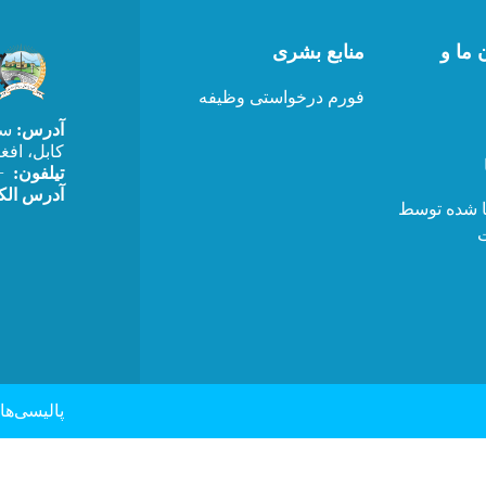
 ما و
منابع بشری
فورم درخواستی وظیفه
آدرس:
سرک
کابل، افغ
تیلفون:
0) 202520411
آدرس الکترونیکی:l.com
ا شده توسط
ت
ooter menu
پالیسی‌ها 