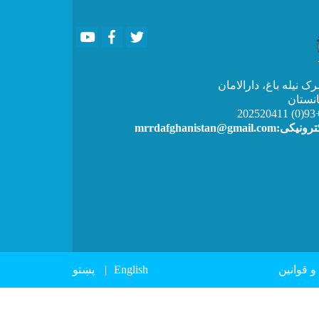
Youtube
Facebook
Twitter
 نیله باغ، دارالامان
انستان
+93(
mrrdafghanistan@gmai
F
و قوانین
English
پښتو