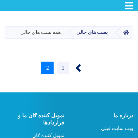
Toggle navigation
Skip
to
main
صفحه اصلی
بست های خالی
همه بست های خالی
content
‹ Previous
Pagination
Current
2
Page
1
page
درباره ما
تمویل کننده ګان ما و
قراردادها
ویب سایت قبلی
تمویل کننده ګان