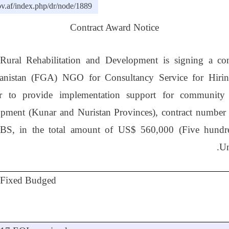
v.af/index.php/dr/node/1889
Contract Award Notice
Rural Rehabilitation and Development is signing a con
hanistan (FGA)
NGO
for Consultancy Service
for
Hiri
tner to provide implementation support for community
lopment (Kunar and Nuristan Provinces)
,
contract number
BS,
in the total amount of
US$ 560,000 (Five hundre
Un
Fixed Budged