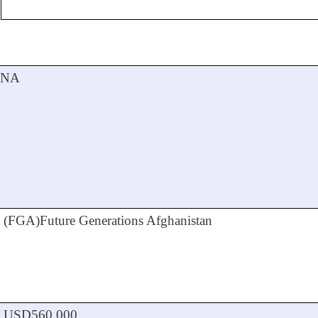
NA
(FGA)
Future Generations Afghanistan
USD
560,000