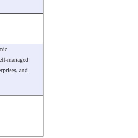
mic
self-managed
rprises, and