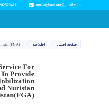
 202520411
mrrdafghanistan@gmail.com
Main navigation
hanistan(FGA)
اطلاعیه
صفحه اصلی
Service For
 To Provide
bilization
nd Nuristan
nistan(FGA)