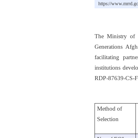
https://www.mrrd.go
The Ministry of 
Generations Afg
facilitating par
institutions deve
RDP-87639-CS-F
Method of
Selection