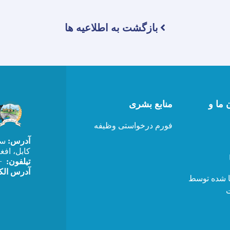
بازگشت به اطلاعیه ها
 ما و
منابع بشری
فورم درخواستی وظیفه
آدرس:
سرک
کابل، افغ
0) 202520411
تیلفون:
afghanistan@gmail.com
ا شده توسط
ت