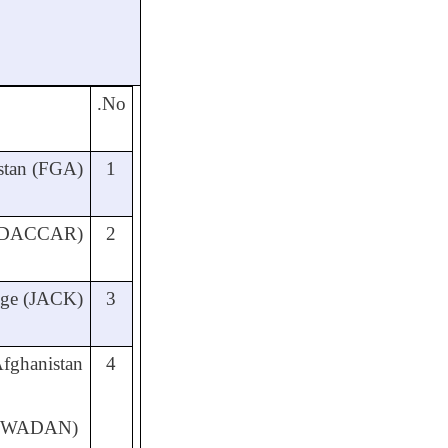
No.
stan
(FGA)
1
s (DACCAR)
2
dge
(
JACK)
3
Afghanistan
4
WADAN)
(