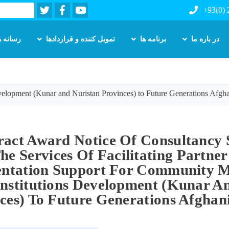
Twitter
Facebook
Youtube
Search
+93(0)
در باره ما
برنامه ها
تمویل کننده و قراردادها
رسانه ه
Skip
to
main
 development (Kunar and Nuristan Provinces) to Future Generations Afg
content
ract Award Notice Of Consultancy 
he Services Of Facilitating Partner
ntation Support For Community Mo
nstitutions Development (Kunar A
ces) To Future Generations Afgha