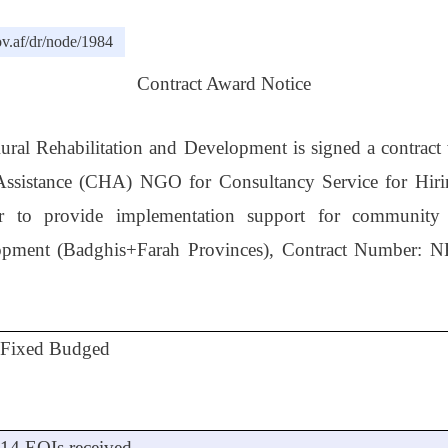
v.af/dr/node/1984
Contract Award Notice
ural Rehabilitation and Development is signed a contract
ssistance
(CHA)
NGO for Consultancy Service for
Hiri
tner to provide implementation support for community
lopment (Badghis+Farah Provinces)
,
Contract Number
:
N
Fixed Budged
14 EOIs received.