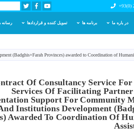
Twitter
Facebook
Youtube
Search
+93(0)
در باره ما
برنامه ها
تمویل کننده و قراردادها
رسانه ه
Skip
to
main
development (Badghis+Farah Provinces) awarded to Coordination of Huma
content
ntract Of Consultancy Service For
Services Of Facilitating Partne
ntation Support For Community Mo
And Institutions Development (Ba
s) Awarded To Coordination Of H
Assi