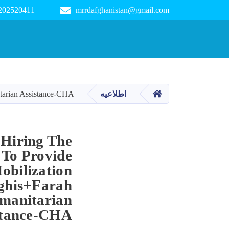
 202520411
mrrdafghanistan@gmail.com
Main navigation
صفحه اصلی
nitarian Assistance-CHA
اطلاعیه
 Hiring The
r To Provide
bilization
dghis+Farah
umanitarian
stance-CHA