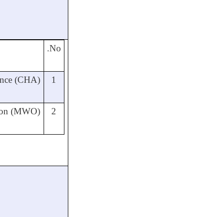
No.
ance
(CHA)
1
ion (MWO)
2