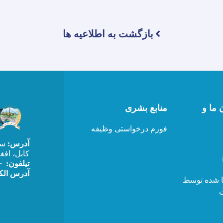
بازگشت به اطلاعیه ها
 ما و
منابع بشری
فورم درخواستی وظیفه
آدرس:
سرک
کابل، افغ
0) 202520411
تیلفون:
afghanistan@gmail.com
ا شده توسط
ت