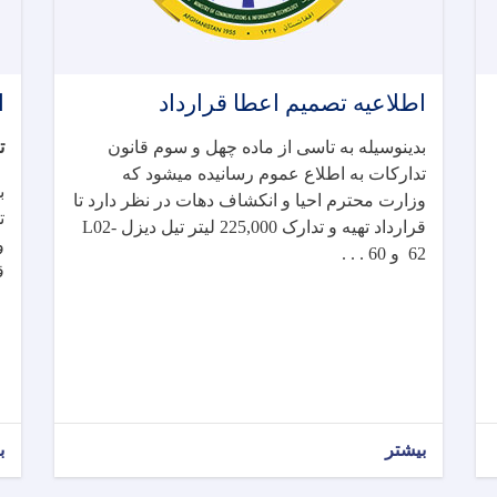
اطلاعیه تصمیم اعطا قرارداد
ا
بدینوسیله به تاسی از ماده چهل و سوم قانون
-
تدارکات به اطلاع عموم رسانیده میشود که
ب
وزارت محترم احیا و انکشاف دهات در نظر دارد تا
ت
L02-
تهیه و تدارک 225,000 لیتر تیل دیزل
قرارداد
و
و 60 . . .
62
ق
بیشتر
ب