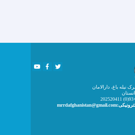
Youtube
Facebook
Twitter
 نیله باغ، دارالامان
انستان
+93(
آدرس الکترونیکی:mrrd