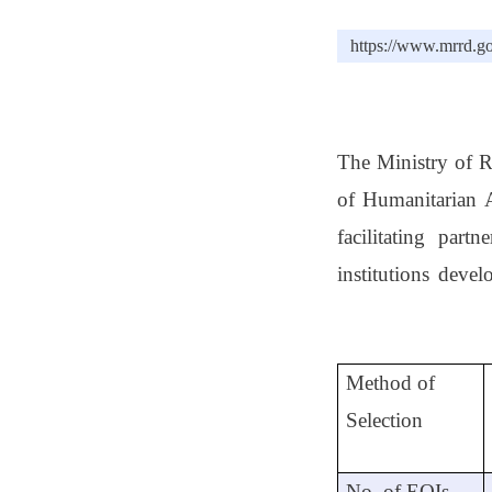
https://www.mrrd.go
The Ministry of R
of Humanitarian A
facilitating par
institutions deve
Method of
Selection
No. of EOIs