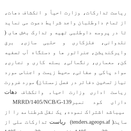
ریاست تدارکات، وزارت احیأ و انکشاف دهات،
از تمام داوطلبان واجد شرایط دعوت می نماید
تا در پروسه داوطلبی
تهیه و تدارک بخش های (
نلدوانی، فلزکاری و حلبی سازی، برق
وایرکندیشن، جنراتور ها و دستگاه آب تصفیه
کن، معماری، رنگمالی، بسته کاری و نجاری،
مواد پاکی و صفائی، محیط زیست و اجناس مورد
نیاز تسخین دفاتر در فصل زمستان) مورد ضرورت
ریاست اداری وزارت احیاء وانکشاف
دهات
دارای کود نمبر
MRRD/1405/NCB/G-139
میباشد اشتراک نموده، یک نقل
شرطنامه را از
سایت
(tenders.ageops.af )
ریاست
تدارکات ملی از