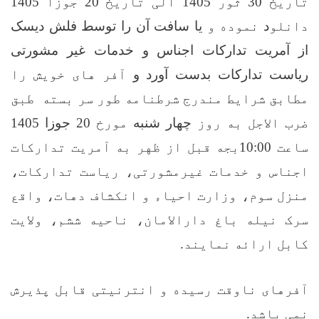
تاریخ
30
ثور 1405 الی تاریخ
20
جوزا 1405
دانلو
د
نموده و
یا سافت آن را توسط فلش دیسک
از آمریت تدارکات اجناس و خدمات غیر
مشورتی
ریاست تدارکات بدست آورد و
آفر های خویش را
مطابق شرایط مندرج شرطنامه طور سر بسته طبق
ضرب الاجل به روز
چهار شنبه
مورخ
20
جوزا
1405
ساعت
10:00
بجه قبل از ظهر به آمریت تدارکات
اجناس و خدمات غیرمشورتی، ریاست تدارکات،
منزل سوم، وزارت احیاء و انکشاف دهات، واقع
سرک نیله باغ دارالامان، ناحیه ششم، ولایت
کابل ارائه نمایند.
آفرهای ناوقت رسیده و انترنیتی قابل پذیرش
نمی باشد
.