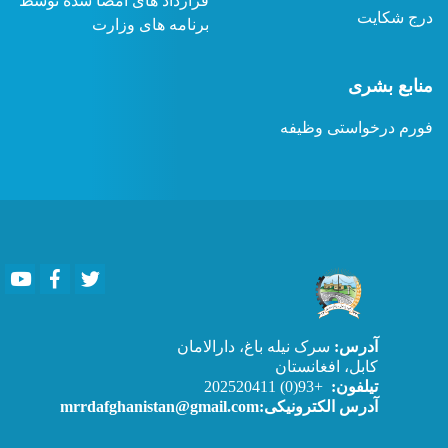
قرارداد های امضا شده توسط
درج شکایت
برنامه های وزارت
منابع بشری
فورم درخواستی وظیفه
Youtube
Facebook
Twitter
آدرس:
سرک نیله باغ، دارالامان
کابل، افغانستان
تیلفون:
+93(0) 202520411
آدرس الکترونیکی:mrrdafghanistan@gmail.com