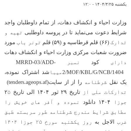
یکشنبه ۱۴۰۴/۳/۲۵ - ۱۲:۰
وزارت احیاء و انکشاف دهات، از تمام داوطلبان واجد
شرایط دعوت می‌نماید تا در پروسه داوطلبی
تهیه و
تدارک
(
۶۶)
قلم قرطاسیه و (
۵۹)
قلم
تونر باب
مورد
ضرورت شعبات مرکزی وزارت احیاء و انکشاف دهات
دارای
کود
نمبر
MRRD-03/ADD-
2/MOF/KBL/G/NCB/1404
میبا
شد اشتراک نموده،
یک نقل
شرطنامه
را از از
‌سایت
(tenders.ageops.af)
تدارکات ملی از
تاریخ
۲۹
ثور
۱۴۰۴
الی تاریخ
۵
۲
جوزا
۱۴۰۴
دانلود
نموده و آفر های خویش را
مطابق شرایط مندرج شرطنامه طور سربسته طبق
ضرب
الاجل به
روز یکشنبه مورخ ۲۵ جوزا ۱۴۰۴