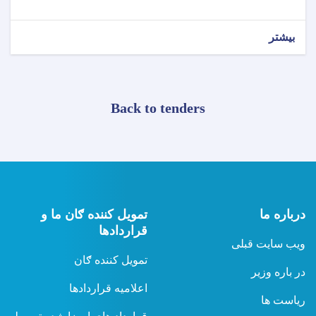
بیشتر
Back to tenders
درباره ما
تمویل کننده ګان ما و
قراردادها
ویب سایت قبلی
تمویل کننده ګان
در باره وزیر
اعلامیه قراردادها
ریاست ها