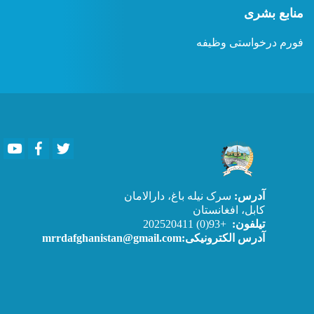
منابع بشری
فورم درخواستی وظیفه
Youtube
Facebook
Twitter
آدرس:
سرک نیله باغ، دارالامان
کابل، افغانستان
تیلفون:
+93(0) 202520411
آدرس الکترونیکی:mrrdafghanistan@gmail.com