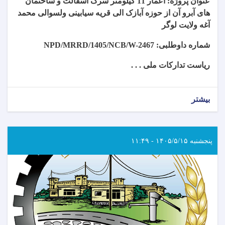
عنوان پروژه: اعمار 11 کیلومتر سرک اسفالت و ساختمان
های آبرو آن از حوزه آبازک الی قریه سیابینی ولسوالی محمد
آغه ولایت لوگر
شماره داوطلبی:
NPD/MRRD/1405/NCB/W-2467
ریاست تدارکات ملی . . .
بیشتر
پنجشنبه ۱۴۰۵/۵/۱۵ - ۱۱:۴۹