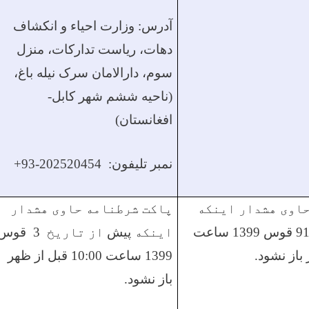
آدرس:
وزارت احیاء و انکشاف
دهات، ریاست تدارکات، منزل
سوم،
دارالامان سرک نیله باغ،
(
ناحیه ششم شهر
کابل-
افغانستان)
نمبر تلیفون:
202520454-93+
اوی هشدار اینکه
پاکت شرطنامه حاوی هشدار
9 قوس 1399 ساعت
اینکه
پیش
از تاریخ
3 قوس
1399 ساعت 10:00 قبل از ظهر
باز نشود.