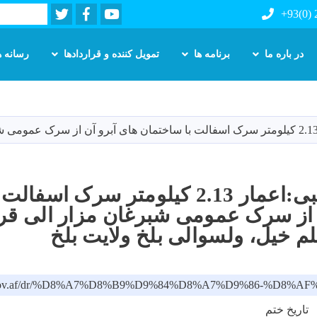
Twitter
Facebook
Youtube
Search
+93(0)
در باره ما
برنامه ها
تمویل کننده و قراردادها
رسانه ه
Skip
to
main
content
اعلان داوطلبی:اعمار 2.13 کیلومتر سرک
 از سرک عمومی شبرغان مزار الی قر
لم خیل، ولسوالی بلخ ولایت بلخ
mrrd.gov.af/dr/%D8%A7%D8%B9%D9%84%D8%A7%D9%
تاریخ ختم