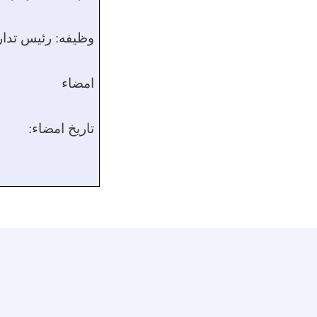
وظیفه:
رئیس تدار
امضاء
تاریخ امضاء
: