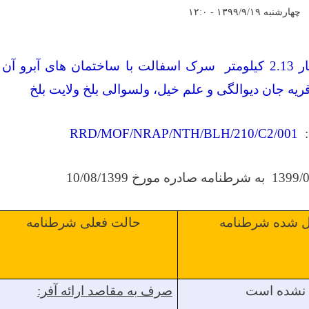
چهارشنبه ۱۳۹۹/۹/۱۹ - ۱۲:۰
اعمار 2.13 کیلومتر سرک اسفالت با ساختمان های آبر
ریه جان دیوالگی و علم خیل، ولسوالی بلخ ولایت بلخ
RRD/MOF/NRAP/NTH/BLH/210/C2/001
1399/0
به شرطنامه صادره مورخ 10/08/1399
ل شده شرطنامه
حالت فعلی شرطنامه
 نشده است
صرف به مقاصد ارائه آفر: