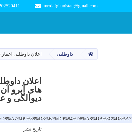
 202520411
mrrdafghanistan@gmail.com
Main navigation
صفحه اصلی
داوطلبی
اعلان داوطلبی:اعمار 2.13 کیلومتر سرک اسفالت با ساختمان های آبرو آن از سرک عمومی شبرغان مزار الی قریه جان دیوالگی و علم خیل، ولسوالی بلخ ولایت بلخ
های آبرو آن
دیوالگی و ع
86-%D8%AF%D8%A7%D9%88%D8%B7%D9%84%D8%A8%DB%
تاریخ نشر