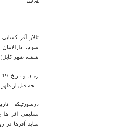
گردد:
تالار آفر گشایی
سوم،
دارالامان
ششم شهر کآبل
)
زمان و تاریخ:
1
9 قوس1399
بجه
قبل
از ظهر 
درصورتیکه تار
تسلیمی افر ها 
نماید آفرها در رو