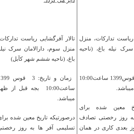
دایر می گردد:
 ریاست تدارکات
، منزل
تالار آفرگشایی
ریاست تدارکات،
 سرک نیله باغ، (
ناحیه
منزل سوم،
دارالامان سرک نیله
باغ، (
ناحیه ششم شهر کآبل)
ساعت
10:00
زمان و تاریخ:
3 قوس
1399
میباشد.
ساعت
10:00
بجه
قبل
از ظهر
میباشد.
یخ معین شده برای
به روز رخصتی تصادف
درصورتیکه تاریخ معین شده برای
ز
بعدی کاری در
همان
تسلیمی آفر ها به روز رخصتی