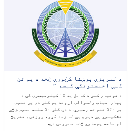
د لمریزې برښنا کڅوړې څخه د یو تن
ګټې اخیستونکې کیسه-۲
د نونیاز کلی د کابل په ۱۵ کیلومیټرۍ کې د
چهاراسیاب ولسوالۍ اړوند یو کلی دی چې نفوس
یې ۵۴۰ تنو ته رسېږي. د دې کلي ۵۰ سلنه نفوس ښځې
تشکیلوي چې ډېری یې له زده کړو، روزنې، تفریح
او عامه پوهاوي څخه محرومې دي.