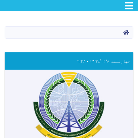
Toggle navigation
اصلي
منځپانګه
دانګل
کور
Pagination
چهارشنبه ۱۳۹۷/۱۲/۸ - ۹:۳۸