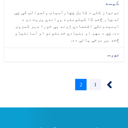
کیسه
نونیاز کلی د کابل چهارآسیاب ولسوالۍ کې چې
له ښار څخه ۱۵ کیلومتره وړاندې پروت دی د
اوسیدونکې اقتصادي ژوند یې خورا ډیر کمزوی
ده. چي د مهم او بنیادي خدمتونو او آسانتیاو
څخه بی برخې پاتې ده.
نور...
‹‹
1
Page
2
اوسنی
پاڼه