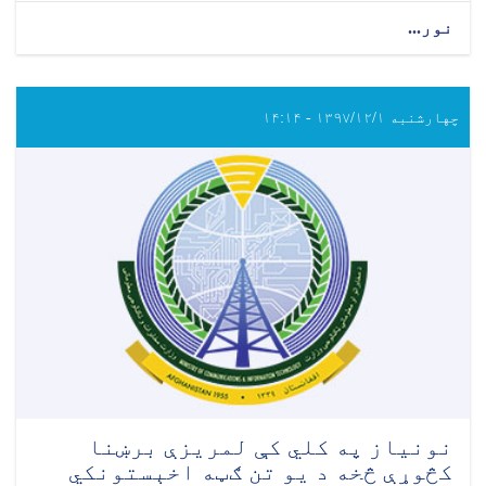
نور...
چهارشنبه ۱۳۹۷/۱۲/۱ - ۱۴:۱۴
نونیاز په کلي کې لمریزې برښنا
کڅوړې څخه د یو تن ګټه اخېستونکي