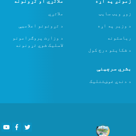
زمونږ په اړه
ملاتړي او تړونونه
زوړ ویب سایټ
ملاتړي
د وزیر په اړه
د تړونونو اعلامیې
ریاستونه
د وزارت پروګرامونو
لاسلیک شوي تړونونه
د شکایتو درج کول
بشري سرچینې
د دندې غوښتنلیک
Youtube
Facebook
Twitter