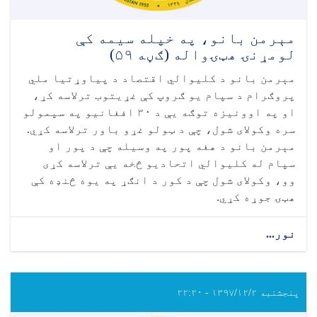
مېرمن بانو، په خپله سيمه کې
لومړنۍ هټۍواله (ګڼه ۵۹)
مېرمن بانو د کلیوالي اقتصاد د پياوړتیا ملي
پروګرام د سپام یو ګروپ کې غړیتوب ترلاسه کړ،
او په اوونیزه توګه یې د ۳۰ افغانیو په سپمولو
سره وکولای شول، چې د ټولو غړو باور ترلاسه کړي.
مېرمن بانو د هغه پور په وسیله چې د پور او
سپام له کلیوالي اتحادیو څخه یې ترلاسه کړی
وو، وکولای شول چې د کور د انګړ په یوه څنډه کې
هټۍ جوړه کړي.
نور...
پنجشنبه ۱۳۹۷/۱۲/۲ - ۲۲:۲۰