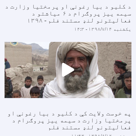
د کلیو د بیا رغونې او پرمختیا وزارت د
سیمه ییز پروګرام د ۶ میاشتو د
فعالیتونو لنډ مستند فلم - ۱۳۹۸
یکشنبه ۱۳۹۸/۷/۱۴ - ۱۴:۳
په خوست ولایت کې د کلیو د بیا رغونې او
پرمختیا وزارت د سیمه ییز پروګرام د
فعالیتونو لنډ مستند فلم
سه‌شنبه ۱۳۹۸/۶/۱۲ - ۱۱:۴۳