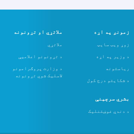
زمونږ په اړه
ملاتړي او تړونونه
زوړ ویب سایټ
ملاتړي
د وزیر په اړه
د تړونونو اعلامیې
ریاستونه
د وزارت پروګرامونو
لاسلیک شوي تړونونه
د شکایتو درج کول
بشري سرچینې
د دندې غوښتنلیک