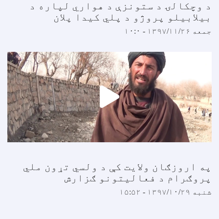
د وچکالۍ د ستونزې د هواري لپاره د
بیلابیلو پروژو د پلي کیدا پلان
جمعه ۱۳۹۷/۱۱/۲۶ - ۱۰:۰
په اروزګان ولایت کې د ولسي تړون ملي
پروګرام د فعالیتونو ګزارش
شنبه ۱۳۹۷/۱۰/۲۹ - ۱۵:۵۲