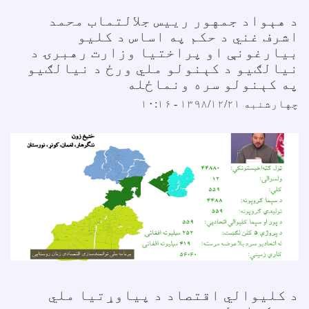
د هېواد جمهور رييس جلالتماب محمد
اشرف غني د حکم په اساس د کليو
بیارغونې او پراختیا وزارت رهبرۍ د
نیالګیو د کېنولو ملي ورځ د نیالګیو
په کېنولو سره ونماځله
چهارشنبه ۱۳۹۸/۱۲/۲۱ - ۱۰:۱۶
د کلیوالي اقتصاد د پیاوړتیا ملي