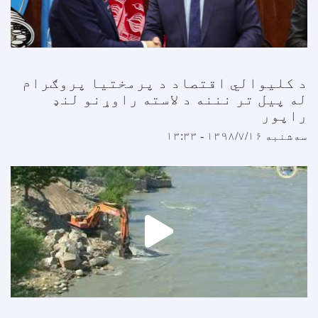
د کلیوالي اقتصاد د پرمختیا پروګرام
له پیل تر نننه د لاسته راوړنو لنډ
راپور
سه‌شنبه ۱۳۹۸/۷/۱۶ - ۱۳:۳۳