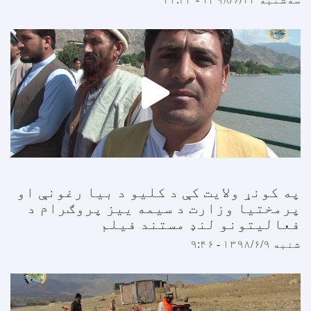
په کونړ ولایت کې د کلیو د بیا رغونې او
پرمختیا وزارت د سیمه ییز پروګرام د
فعالیتونو لنډ مستند فیلم
شنبه ۱۳۹۸/۶/۹ - ۹:۴۶