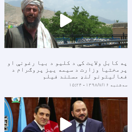
په کابل ولایت کې د کلیو د بیا رغونې او
پرمختیا وزارت د سیمه ییز پروګرام د
فعالیتونو لنډ مستند فیلم
سه‌شنبه ۱۳۹۸/۷/۱۶ - ۱۵:۲۴