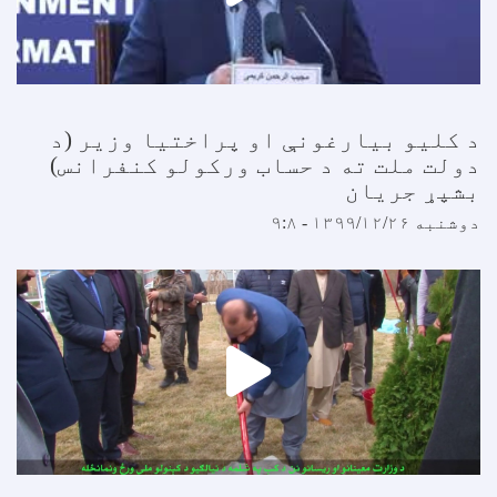
د کليو بیارغونې او پراختیا وزیر (د
دولت ملت ته د حساب ورکولو کنفرانس)
بشپړ جریان
دوشنبه ۱۳۹۹/۱۲/۲۶ - ۹:۸