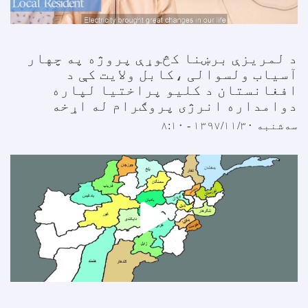
د لمریزې برښنا کڅوړې پروژه په چهار
آسیاب ولسوالی ،کابل ولایت کې د
افغانستان د کلیو پراختیا لپاره
دوامداره انرژی پروګرام له اړخه
سه‌شنبه ۱۳۹۷/۱۱/۳۰ - ۸:۱۰