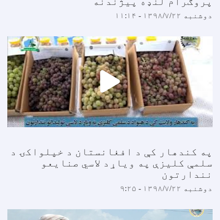
پروګرام لنډه پیژندنه
دوشنبه ۱۳۹۸/۷/۲۲ - ۱۱:۱۴
په کندهار کې د افغانستان د خپلواکۍ د
سلمې کلیزې په ویاړد لاسي صنایعو
نندارتون
دوشنبه ۱۳۹۸/۷/۲۲ - ۹:۲۵