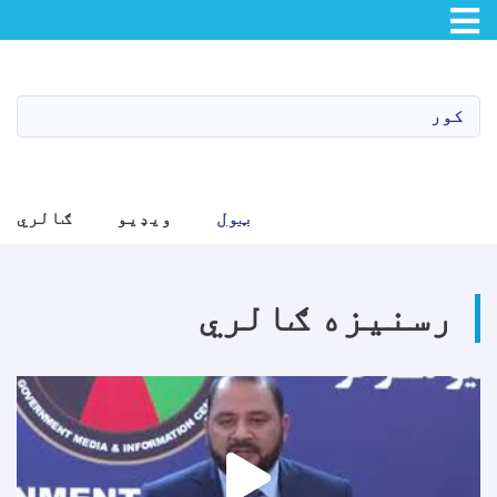
اصلي
منځپانګه
دانګل
کور
ټول
ویډیو
ګالري
رسنیزه ګالري