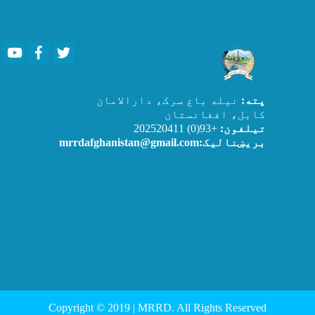
Youtube
Facebook
Twitter
پته:
نیله باغ سرک، دارالامان
کابل، افغانستان
تیلفون:
+93(0) 202520411
بریښنالیک:mrrdafghanistan@gmail.com
Copyright © 2019 | MRRD. All Rights Reserved