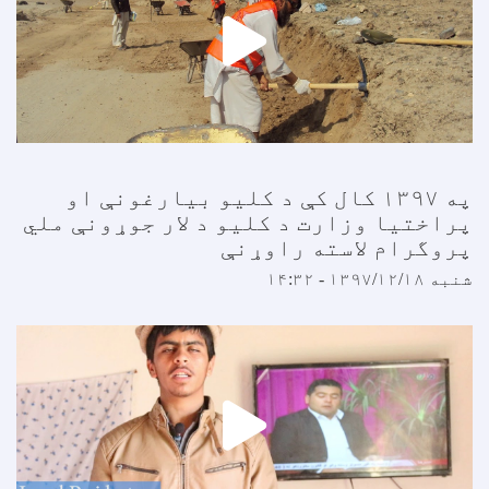
په ۱۳۹۷ کال کې د کلیو بیارغونې او
پراختیا وزارت د کلیو د لار جوړونې ملي
پروگرام لاسته راوړنې
شنبه ۱۳۹۷/۱۲/۱۸ - ۱۴:۳۲