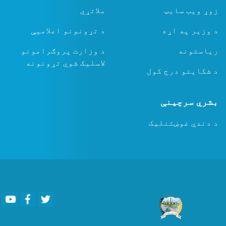
زوړ ویب سایټ
ملاتړي
د وزیر په اړه
د تړونونو اعلامیې
ریاستونه
د وزارت پروګرامونو
لاسلیک شوي تړونونه
د شکایتو درج کول
بشري سرچینې
د دندې غوښتنلیک
Youtube
Facebook
Twitter