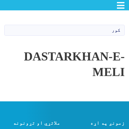
Toggle navigation
اصلي
منځپانګه
دانګل
کور
DASTARKHAN-E-
MELI
زمونږ په اړه
ملاتړي او تړونونه