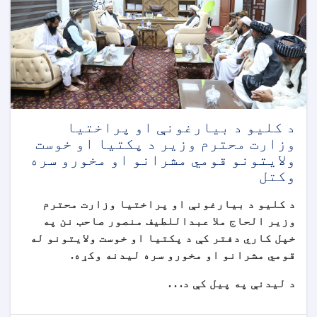
د کلیو د بیارغونې او پراختیا
وزارت محترم وزیر د پکتیا او خوست
ولایتونو قومي مشرانو او مخورو سره
وکتل
د کلیو د بیارغونې او پراختیا وزارت محترم
وزیر الحاج ملا عبداللطیف منصور صاحب نن په
خپل کاري دفتر کې د پکتیا او خوست ولایتونو له
قومي مشرانو او مخورو سره لیدنه وکړه.
د لیدنې په پيل کې د. . .