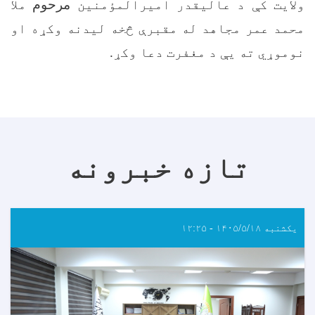
ولایت کې د عالیقدر امیرالمؤمنین
مرحوم
ملا
محمد عمر مجاهد له مقبرې څخه لیدنه وکړه او
نوموړي ته يې د مغفرت دعا وکړ.
تازه خبرونه
یکشنبه ۱۴۰۵/۵/۱۸ - ۱۲:۲۵