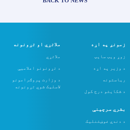
BACK TO NEWS
زمونږ په اړه
ملاتړي او تړونونه
زوړ ویب سایټ
ملاتړي
د وزیر په اړه
د تړونونو اعلامیې
ریاستونه
د وزارت پروګرامونو
لاسلیک شوي تړونونه
د شکایتو درج کول
بشري سرچینې
د دندې غوښتنلیک