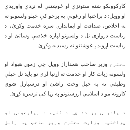
کارکوونکو شته ستونزې او غوښتنې له نږدې واوریدې
او وویل
:
د پراختیا او رغونې په برخو کې خپلو ولسونو ته
په اخلاص، صداقت او ایماندارۍ سره خدمت وکړئ
،
د
ریاست دروازې تل د ولسونو لپاره خلاصې وساتئ او د
ریاست اړوند
و
غوښتنو ته رسیدنه وکړئ
.
محترم
وزیر صاحب همداراز وویل چې زموږ هېواد او
ولسونه زیات کار او خدمت ته اړتیا لري نو باید تل خپلې
وظیفي ته په خپل وخت راشئ او درسپارل شوي
کارونه مو د اسلامي ارزښتونو په رڼا کې ترسره کړئ
.
د یادونې وړ ده چې د کلیو د بیارغونې او
پراختیا وزارت محترم وزیر صاحب په زابل