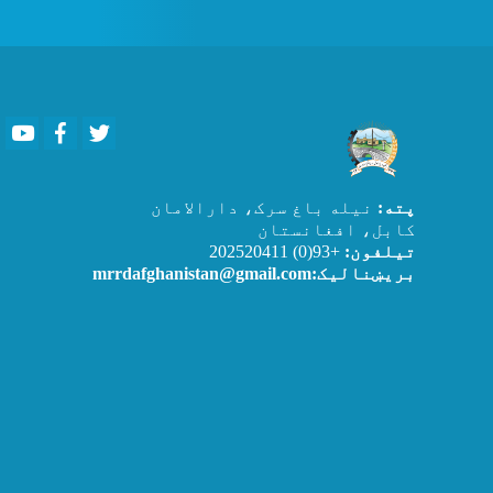
Youtube
Facebook
Twitter
پته:
نیله باغ سرک، دارالامان
کابل، افغانستان
تیلفون:
+93(0) 202520411
بریښنالیک:mrrdafghanistan@gmail.com