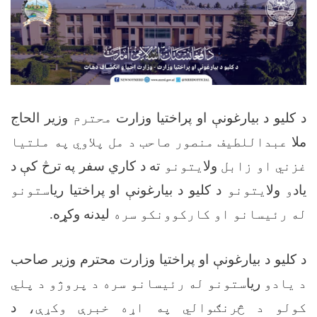
د کليو د بيارغونې او پراختيا وزارت
محترم
وزير الحاج
ملا
عبداللطیف منصور صاحب د مل پلاوي په ملتیا
غزني او زابل
ولا
یتونو
ته د کاري سفر په ترڅ کې د
یاد
و
ولا
یتونو
د کلیو د بیارغونې او پراختیا ریا
ستونو
له رئیسانو او کارکوونکو سره
لیدنه وکړه
.
د کلیو د بیارغونې او پراختیا وزارت محترم وزير
صاحب
د یادو
ریا
ستونو له رئیسانو سره د پروژو د پلي
کولو د څرنګوالي په اړه خبرې وکړې،
د