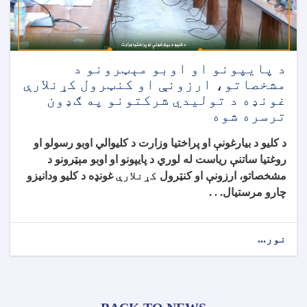
د پایپونو او اوبو مېټرونو د
مشخصاتو، ارزونې او کنټرول کړنلارې
غونډه د تولیدي شرکتونو په ګډون
ترسره شوه
د کلیو د بیارغونې او پراختیا وزارت د کلیوالي اوبو رسولو او
روغتیا ساتنې ریاست له لوري د پایپونو او اوبو مېټرونو د
مشخصاتو، ارزونې او کنټرول
کړنلارې
غونډه د کلیو ودانیزو
چارو مرستیال. . .
نور...