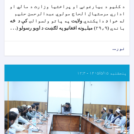
د کلیو د بیارغونې او پراختیا وزارت د مالي او
اداري مرستیال الحاج مولوي عبدالرحمن حلیم
له خوا
د
دایکندي
ولایت
په پاتو ولسوالۍ
کې د څه
باندې
(
۲۹،۹
)
میل
ی
ونه افغانیو په لګښت د اوبو رسولو
(. . .
نور...
پنجشنبه ۱۴۰۵/۵/۱۵ - ۱۲:۳