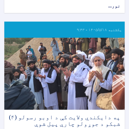
نور...
یکشنبه ۱۴۰۵/۵/۱۸ - ۹:۴۳
په دایکندي ولایت کې د اوبو رسولو (۴)
شبکو د جوړولو چارې پیل شوې