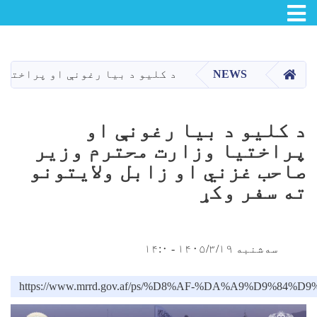
Toggle navigation
اصلي
منځپانګه
دانګل
کور
NEWS
د کليو د بيا رغونې او پراختيا
د کليو د بيا رغونې او
پراختيا وزارت محترم وزیر
صاحب غزني او زابل ولایتونو
ته سفر وکړ
سه‌شنبه ۱۴۰۵/۳/۱۹ - ۱۴:۰
https://www.mrrd.gov.af/ps/%D8%AF-%DA%A9