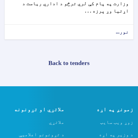
وزارت په پام کې لري ترڅو د اداري ریاست د
اړتیا وړ پرزه . . .
نور...
Back to tenders
زمونږ په اړه
ملاتړي او تړونونه
زوړ ویب سایټ
ملاتړي
د وزیر په اړه
د تړونونو اعلامیې