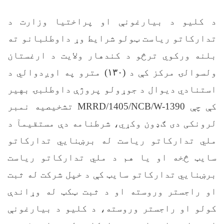
د کلیو د بیارغونې او پراختیا وزارت د
تدارکاتو ریاست ټولو شرایط وړ داوطلبانو ته
بلنه ورکوي ترڅو د کندهار ولایت د ارغستان
ولسوالۍ مرکز کې د (
۱۳۰)
مترو په اوږدوالي د
استنادي دیوال د جوړولو پروژې داوطلبۍ بهیر
کې چې
MRRD/1405/NCB/W-1390
تشخیصیه نمبر
لرونکی دی ګډون وکړي، شرطنامه دې مستقیمآ د
ملي تدارکاتو ریاست له برښنايي تدارکاتو
سایټ څخه او یا هم د ملي تدارکاتو ریاست
برښنايي تدارکاتو سایټ کې د خپل شرکت له ثبت
او راجستر وروسته او د ثبت ټکټ له وړاندې
کولو او راجستر وروسته، د کلیو د بیارغونې