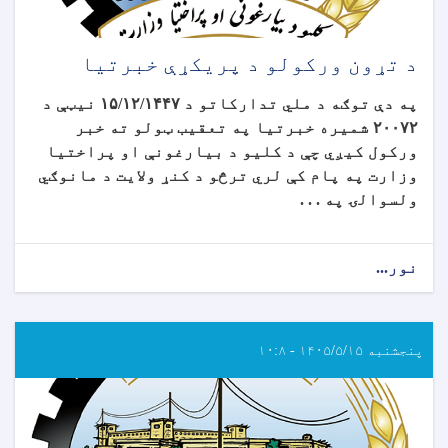
د تړون ورکولو د پریکړې خبرتیا
په دې توګه د ملي تدارکاتو د
۱۵/۱۲/۱۴۴۷
نیټې د
۲۰۰۷۲
شمیره خبرتیا په تعقیب ټولو ته خبر
ورکول کیږي چې د کلیو د بیارغونې او پراختیا
وزارت په پام کې لري ترڅو د کنړ ولایت د مانوګي
ولسوالۍ په . . .
نور...
پنجشنبه ۱۴۰۵/۵/۱۵ - ۱۰:۸