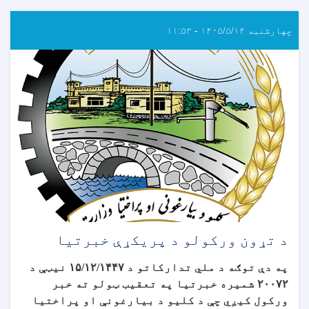
چهارشنبه ۱۴۰۵/۵/۱۴ - ۱۱:۵۳
د تړون ورکولو د پریکړې خبرتیا
په دې توګه د ملي تدارکاتو د
۱۵/۱۲/۱۴۴۷
نیټې د
۲۰۰۷۲
شمیره خبرتیا په تعقیب ټولو ته خبر
ورکول کیږي چې د کلیو د بیارغونې او پراختیا