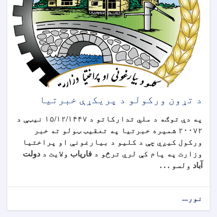
د تړون ورکولو د پریکړې خبرتیا
په دې توګه د ملي تدارکاتو د ۱۵/۱۲/۱۴۴۷ نیټې د
۲۰۰۷۲ شمیره خبرتیا په تعقیب ټولو ته خبر
ورکول کیږي چې د کلیو د بیارغونې او پراختیا
وزارت په پام کې لري ترڅو
د
فاریاب
ولایت د
دولت
آباد
ولسو . . .
نور...