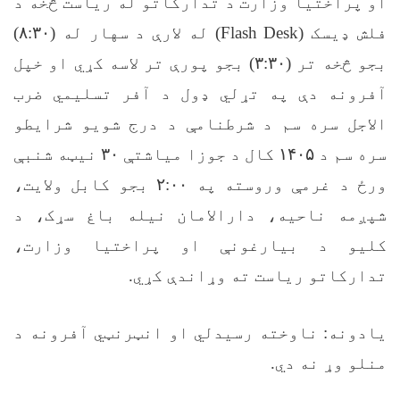
او پراختیا وزارت د تدارکاتو له ریاست څخه د
فلش ډیسک (
Flash Desk
) له لارې د سهار له (
۸:۳۰)
بجو څخه تر (
۳:۳۰)
بجو پورې تر لاسه کړي او خپل
آفرونه دې په تړلي ډول د آفر تسلیمي ضرب
الاجل سره سم د شرطنامې د درج شویو شرایطو
سره سم د
۱۴۰۵
کال د جوزا میاشتې
۳۰
نیټه شنبې
ورځ د غرمې وروسته په
۲:۰۰
بجو کابل ولایت،
شپږمه ناحیه، دارالامان نیله باغ سړک، د
کلیو د بیارغونې او پراختیا وزارت،
تدارکاتو ریاست ته وړاندې کړي
.
یادونه: ناوخته رسیدلي او انټرنټي آفرونه د
منلو وړ نه دي
.