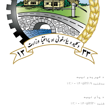
د خپریدو نېټه
سه‌شنبه ۱۴۰۵/۳/۱۹ - ۱۲:۰
د پای نېټه
شنبه ۱۴۰۵/۳/۳۰ - ۱۲:۰