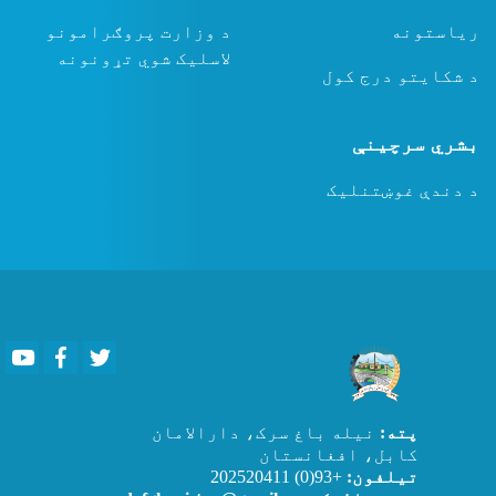
ریاستونه
د وزارت پروګرامونو
لاسلیک شوي تړونونه
د شکایتو درج کول
بشري سرچینې
د دندې غوښتنلیک
Youtube
Facebook
Twitter
پته:
نیله باغ سرک، دارالامان
کابل، افغانستان
تیلفون:
+93(0) 202520411