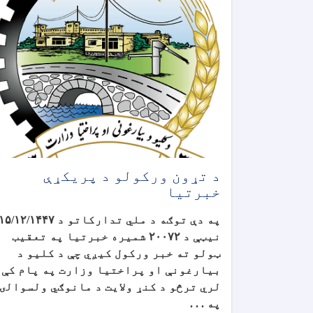
د تړون ورکولو د پریکړې
خبرتیا
په دې توګه د ملي تدارکاتو د
۱۵/۱۲/۱۴۴۷
نیټې د
۲۰۰۷۲
شمیره خبرتیا په تعقیب
ټولو ته خبر ورکول کیږي چې د کلیو د
بیارغونې او پراختیا وزارت په پام کې
لري ترڅو د کنړ ولایت د مانوګي ولسوالۍ
په . . .