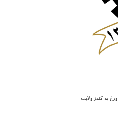
یا وزارت د ١٤٠٤/١٠/٢٨ نیټه یکشنبې ورځ په کندز ولایت