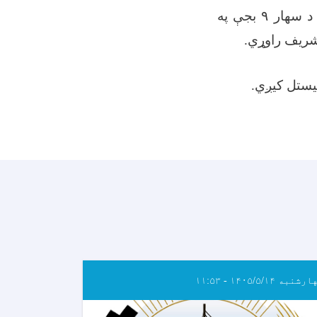
 د سهار
۹
بجې په
تشریف راوړي.
یستل کیږي.
شنبه ۱۴۰۵/۵/۱۴ - ۱۱:۵۳