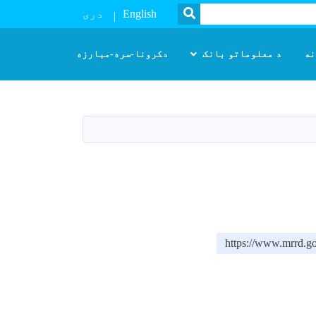
SEARCH
English
دری
نه
د معلوماتو بانک
دکرونا-سره-مبارزه
https://www.mr