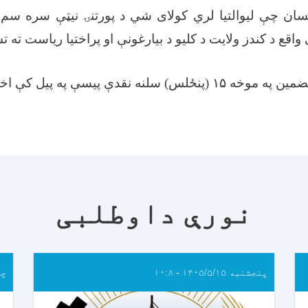
سان چې لیوالتیا لري کولای شي د پورتنۍ نیټې سره سم
قع د کندز ولایت د کلیو د بیارغونې او پراختیا ریاست ته 
ضمین په موخه
۱۵ (
پنځلس) سلنه نقدې پیسې په پيل کې اخ
نورې داوطلبی
پنجشنبه ۱۴۰۵/۵/۱۵ - ۱۰:۸
چهار