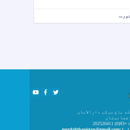
ور...
Youtube
Facebook
Twitter
ه باغ سرک، دارالامان
فغانستان
:
+93(0) 202520411
mrrdafghanist