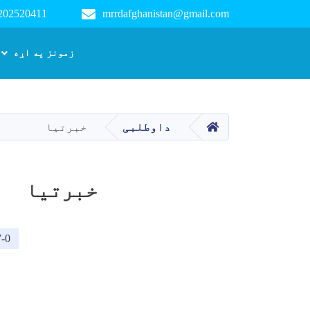
 202520411
mrrdafghanistan@gmail.com
Main navigation
زمونز په اړه
کور
داوطلبی
خبرتیا
خبرتیا
-0