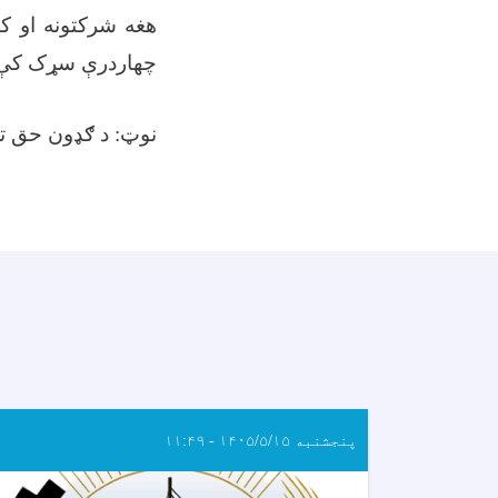
هغه شرکتونه او ک
چهاردرې سړک کې وا
نوټ: د ګډون حق ت
پنجشنبه ۱۴۰۵/۵/۱۵ - ۱۱:۴۹