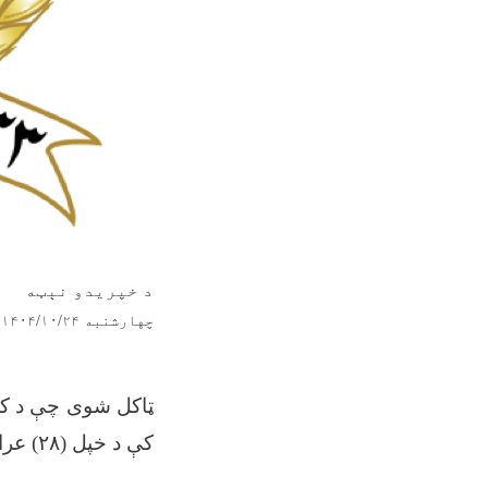
د خپریدو نېټه
چهارشنبه ۱۴۰۴/۱۰/۲۴ - ۱۲:۰
کې د خپل (
۲۸)
عرا