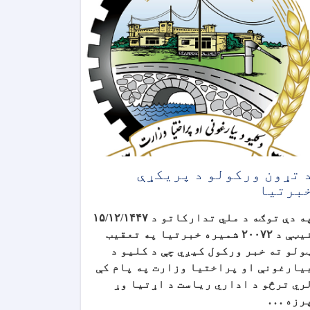
 تړون ورکولو د پریکړې
برتیا
ه دې توګه د ملي تدارکاتو د
۱۵/۱۲/۱۴۴۷
یټې د
۲۰۰۷۲
شمیره خبرتیا په تعقیب
ولو ته خبر ورکول کیږي چې د کلیو د
یارغونې او پراختیا وزارت په پام کې
ري ترڅو د اداري ریاست د اړتیا وړ
رزه . . .