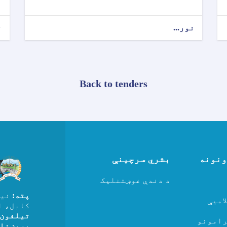
نور...
ن
Back to tenders
ونونه
بشري سرچینې
د دندې غوښتنلیک
پته:
نیل
امیې
کابل، ا
تیلفون
رامونو
بریښنالیک:an@gmail.com