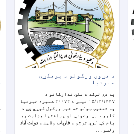
د تړون ورکولو د پریکړې
د
خبرتیا
خ
په دې توګه د ملي تدارکاتو د
پ
۱۵/۱۲/۱۴۴۷ نیټې د ۲۰۰۷۲ شمیره خبرتیا
ن
په تعقیب ټولو ته خبر ورکول کیږي چې د
ټ
کلیو د بیارغونې او پراختیا وزارت په
ب
پام کې لري ترڅو
د
فاریاب
ولایت د
دولت آباد
ل
ولسو . . .
پ