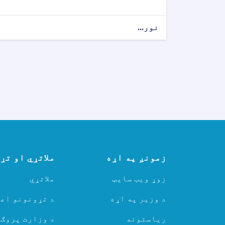
نور...
زمونږ په اړه
ملاتړي او تړ
زوړ ویب سایټ
ملاتړي
د وزیر په اړه
د تړونونو اعل
ریاستونه
د وزارت پروګ