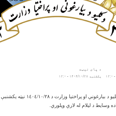
د پای نېټه
یکشنبه ۱۴۰۴/۱۰/۲۸ - ۱۲:۰
ټاکل شوی چې د کلیو د بیارغونې او پراخت
ده وسایط د لیلام له لارې وپلوري.