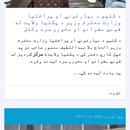
د کلیو د بیارغونې او پراختیا
وزارت محترم وزیر د پکتیا ولایت له
قومي مشرانو او مخورو سره وکتل
د کلیو د بیارغونې او پراختیا وزارت محترم
وزیر الحاج ملا عبداللطیف منصور صاحب نن په
خپل کاري دفتر کې د پکتیا ولایت
د مرکز
ګردیز له
قومي مشرانو او مخورو سره لیدنه وکړه.
په یاده لیدنه کې. . .
نور...
چهارشنبه ۱۴۰۵/۵/۷ - ۸:۴۴