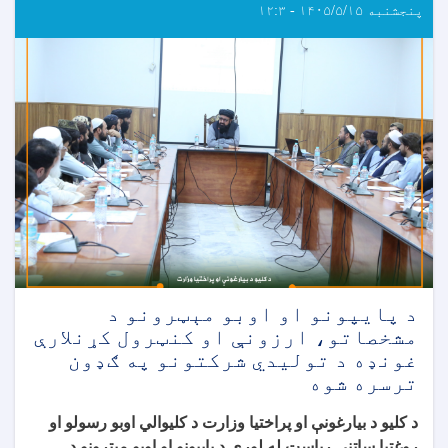
پنجشنبه ۱۴۰۵/۵/۱۵ - ۱۲:۳
د پایپونو او اوبو مېټرونو د
مشخصاتو، ارزونې او کنټرول کړنلارې
غونډه د تولیدي شرکتونو په ګډون
ترسره شوه
د کلیو د بیارغونې او پراختیا وزارت د کلیوالي اوبو رسولو او
روغتیا ساتنې ریاست له لوري د پایپونو او اوبو مېټرونو د