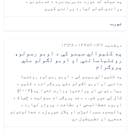
په هېله له غوره مدیریت سره د خدمتونو د
وړاندې کولو لپاره وړاندې کیږي
نور...
دوشنبه ۱۳۹۷/۱۱/۲۲ - ۱۳:۳۸
په کلیوالي سیمو کې د اوبو رسولو،
روغتیاساتنې او اوبو لګولو ملي
پروګرام
په کلیوالي سیمو کې د اوبو رسولو، روغتیا
ساتنې او اوبو لګولو ملي پروګرام، د کلیو د
بیا رغونې او پراختیا وزارت لخوا په (۲۰۰۳)
کال کې جوړ شو. د دغه پروګرام مسؤلیت د څښاک د
اوبو، حفظ‌الصحې او نظافت د پروژو لپاره د
پالیسۍ، سټراتیژۍ او پلان جوړول، د فعالیتونو
همغږي او تطبیقول دي