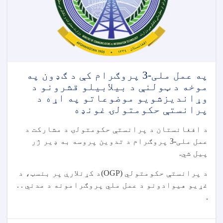
په عمل ملی-3 پروګرام کې د ګډون په
موخه د ټولنې د بیلابیلو قشرونو د
وړاندیزشویو موضوعاتو په اړه د
پرانستې حکومتولۍ غونډه
د افغانستان د پرانستې حکومتولۍ د مشارکت د
عمل ملی-3 پروګرام د تدوین پروسه به ډیر ژر
پیل شي.
د پرانستې حکومتولي (OGP)د کړنلارې پر بنسټ، د
غړیو هیوادونو د عمل ملي پروګرامونه د مدني . .
.