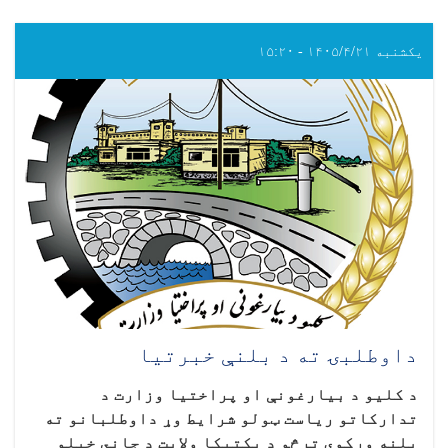
یکشنبه ۱۴۰۵/۴/۲۱ - ۱۵:۲۰
داوطلبۍ ته د بلنې خبرتیا
د کلیو د بیارغونې او پراختیا وزارت د
تدارکاتو ریاست ټولو شرایط وړ داوطلبانو ته
بلنه ورکوي ترڅو د پکتیکا ولایت د جاني خیلو