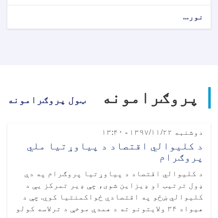
نور...
پروګرامونه
ټول پروګرامونه
دوشنبه ۱۳۹۷/۱۱/۲۲ - ۱۳:۴۰
د کلیوالي اقتصاد د پیاوړتیا ملي
پروګرام
د کلیوالي اقتصاد د پیاوړتیا پروګرام په دې
ډول ترتیب او ډیزاین شوی، چې ډیر تمرکز یې د
‌کلیوالي ښځو په اقتصادي ځواکمنتیا کوي. چې د
هیواد ۳۴ ولایتونو ته د همدې موخې د ترلاسه کولو