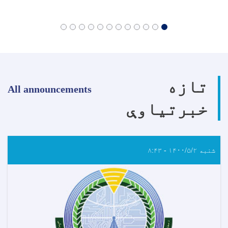
تازه
All announcements
خبرتیاوې
شنبه ۱۴۰۰/۵/۲ - ۸:۴۳