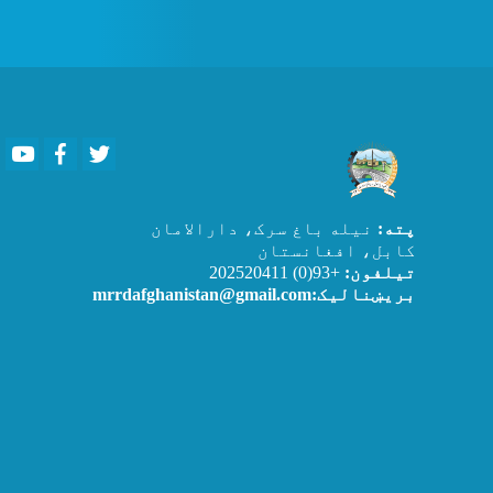
Youtube
Facebook
Twitter
پته:
نیله باغ سرک، دارالامان
کابل، افغانستان
تیلفون:
+93(0) 202520411
بریښنالیک:mrrdafghanistan@gmail.com