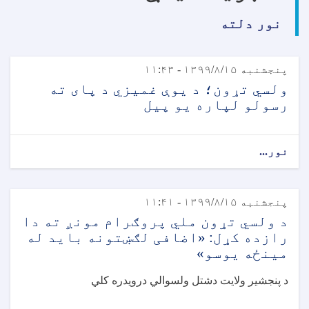
نور دلته
پنجشنبه ۱۳۹۹/۸/۱۵ - ۱۱:۴۳
ولسي تړون؛ د یوې غمیزي د پای ته
رسولو لپاره یو پیل
نور...
پنجشنبه ۱۳۹۹/۸/۱۵ - ۱۱:۴۱
د ولسي تړون ملي پروګرام مونږ ته دا
رازده کړل: «اضافی لګښتونه باید له
مینځه یوسو»
د پنجشیر ولایت دشتل ولسوالي درویدره کلي