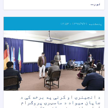
نور...
پنجشنبه ۱۳۹۸/۹/۲۱ - ۱۲:۵۴
د انجينرۍ او کرنې په برخه کې د
جاپان هيواد د ماسټرۍ پروګرام
لپاره ازموينه واخيستل شوه