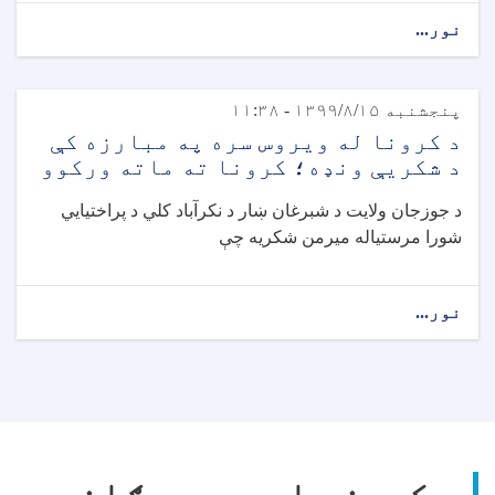
نور...
پنجشنبه ۱۳۹۹/۸/۱۵ - ۱۱:۳۸
د کرونا له ویروس سره په مبارزه کې
د شکریې ونډه؛ کرونا ته ماته ورکوو
د جوزجان ولایت د شبرغان ښار د نکرآباد کلي د پراختیایي
شورا مرستیاله میرمن شکریه چې
نور...