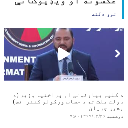
عکسونه او ویډیوګانې
نور دلته
د کليو بیارغونې او پراختیا وزیر (د
دولت ملت ته د حساب ورکولو کنفرانس)
بشپړ جریان
دوشنبه ۱۳۹۹/۱۲/۲۶ - ۹:۸