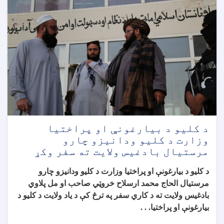
د کليو د بيارغونې او پراختيا
وزارت د کلیو ودانیزو چارو
مرستیال بادغيس ولایت ته سفر وکړ
د کليو د بيارغونې او پراختيا وزارت د کلیو ودانیزو چارو
مرستیال الحاج محمد ارسلاح خروټي صاحب او مل پلاوي
بادغيس ولایت ته د کاري سفر په ترڅ کې د یاد ولایت د کلیو د
بیارغونې او پراختیا. . .