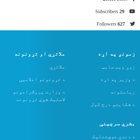
Subscribers
29
Followers
627
زمونږ په اړه
ملاتړي او تړونونه
زوړ ویب سایټ
ملاتړي
د وزیر په اړه
د تړونونو اعلامیې
ریاستونه
د وزارت پروګرامونو
لاسلیک شوي تړونونه
د شکایتو درج کول
بشري سرچینې
د دندې غوښتنلیک