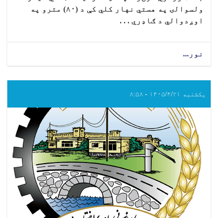
ولسوالۍ په هستي نهار کلي کې د (۸۰) مترو په
اوږدوالي د ګاډري . . .
نور...
یکشنبه ۱۴۰۵/۴/۲۱ - ۸:۵۸