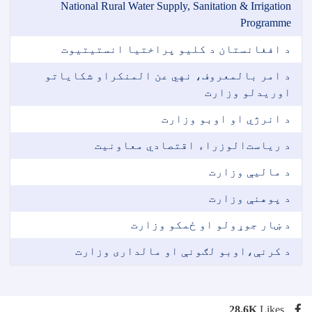
National Rural Water Supply, Sanitation & Irrigation
Programme
د افغانستان د کلیو پراختیا انستیتیوت
د امر بالمعروف، نهي عن المنکراو شکایاتو
اوریدلو وزارت
د انرژي او اوبو وزارت
د ریاست‌الوزراء اقتصادي معاونیت
د مالیې وزارت
د پوهنې وزارت
د ښار جوړولو او ځمکو وزارت
د کرنې،اوبو لګونې او مالداری وزارت
28.6K
Likes