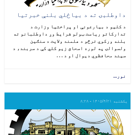
داوطلبۍ ته د بیاځلي بلنې خبرتیا
د کلیو د بیارغونې او پراختیا وزارت د
تدارکاتو ریاست ټولو شرایط وړ داوطلبانو ته
بلنه ورکوي ترڅو د هلمند ولایت د سنګین
ولسوالۍ په لوره اسحاق زیو کلي کې د سربند، د
سیند محافظوي دیوال او د . . .
نور...
یکشنبه ۱۴۰۵/۴/۲۱ - ۸:۲۸