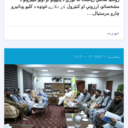
مشخصاتو، ارزونې او کنټرول
کړنلارې
غونډه د کلیو ودانیزو
چارو مرستیال. . .
نور...
یکشنبه ۱۴۰۵/۵/۱۱ - ۱۵:۴۰