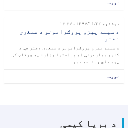
نور...
دوشنبه ۱۳۹۷/۱۱/۲۲ - ۱۳:۳۷
د سیمه ییزو پروګرامونو د همغږی
دفتر
د سیمه ییزو پروګرامونو د همغږی دفتر چې د
کلیو بیارغونې او پراختیا وزارت په چوکاټ کې
یوه ملي برنامه ده،
نور...
د بریا کیسې