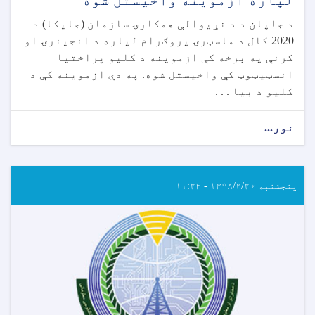
د جاپان د د نړيوالې همکارۍ سازمان (جايکا) د
2020 کال د ماسټرۍ پروګرام لپاره د انجينرۍ او
کرنې په برخه کې ازموينه د کليو پراختيا
انسټيټوټ کې واخيستل شوه. په دې ازموينه کې د
کليو د بيا . . .
نور...
پنجشنبه ۱۳۹۸/۲/۲۶ - ۱۱:۲۴