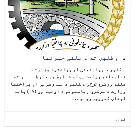
داوطلبۍ ته د بلنې خبرتیا
د کلیو د بیارغونې او پراختیا وزارت د
تدارکاتو ریاست ټولو شرایط وړ داوطلبانو ته
بلنه ورکوي
تر
څو د کلیو د بیارغونې او پراختیا
وزارت د مرکزي ریاستونو د اړتیا وړ (۱۷) پايه
لپتاب کمپیوټرونو . . .
نور...