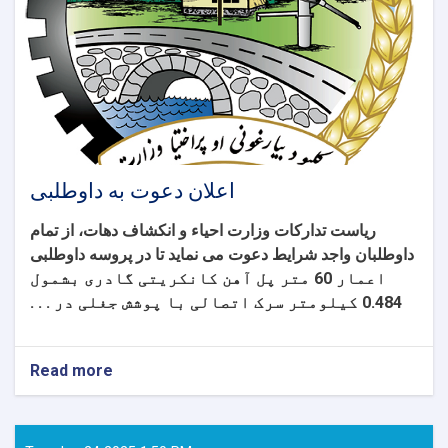
شرایط
شرطنامه
اعلان دعوت به داوطلبی
ریاست تدارکات وزارت احیاء و انکشاف دهات، از تمام
داوطلبان واجد شرایط دعوت می نماید تا در پروسه داوطلبی
اعمار 60 متر پل آهن کانکریتی گادری بشمول
0.484 کیلومتر سرک اتصالی با پوشش جغلی در . . .
Read more
about
اعلان
دعوت
به