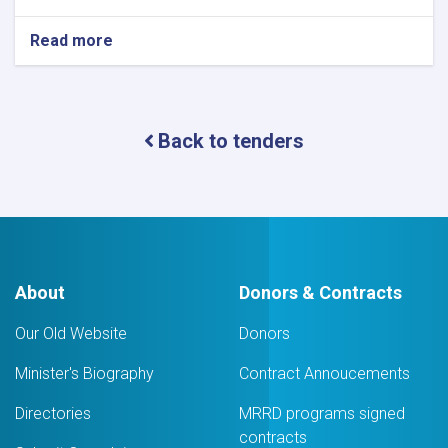
Read more
about
اطلاعیه
تصمیم
اعطا
قرارداد
Back to tenders
About
Donors & Contracts
Our Old Website
Donors
Minister's Biography
Contract Annoucements
Directories
MRRD programs signed
contracts