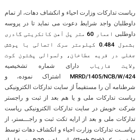
ریاست تدارکات وزارت احیاء و انکشاف دهات، از تمام
داوطلبان واجد شرایط دعوت می نماید تا در پروسه
داوطلبی
اعمار 60 متر پل آهن کانکریتی گادری
بشمول 0.484 کیلومتر سرک اتصالی با پوشش
جغلی در قریه عطاخان، ولسوالی پشتون کوت
ولایت فاریاب
دارای شماره تشخیصیه
MRRD/1405/NCB/W/424
اشتراک نموده، و
شرطنامه آن
را مستقیماً از سایت تدارکات الکترونیکی
ریاست تدارکات ملی و یا هم
بعد از ثبت و راجستر
شرکت خویش در سایت تدارکات الکترونیکی ریاست
تدارکات ملی و بعد از ارایه تکت ثبت و راجـــستر،
از
ریاســت تدارکات وزارت احیاء و انکشاف دهات توسط