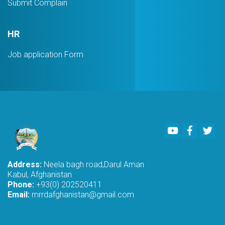
Submit Complain
HR
Job application Form
Youtube
Faceboo
Twi
Address:
Neela bagh road,Darul Aman
Kabul, Afghanistan
Phone:
+93(0) 202520411
Email:
mrrdafghanistan@gmail.com