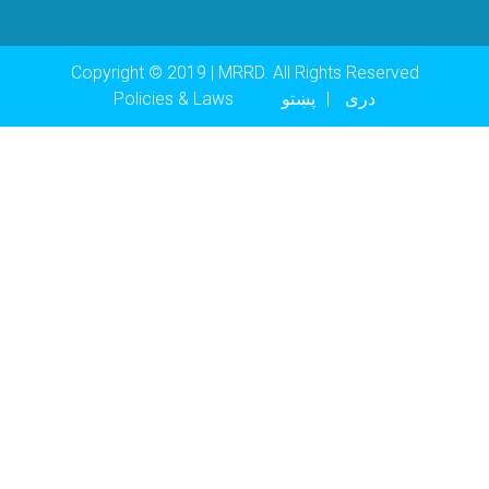
Copyright © 2019 | MRRD. All Rights Reserved
Footer menu
دری
پښتو
Policies & Laws