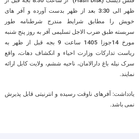
فلش دیسک (
Flash Disk
)
از ساعت 8:30 بجه قبل از
ظهر الی 3:30 بعد از ظهر بدست آورده و آفر های
خویش را مطابق شرایط مندرج شرطنامه طور
سربسته طبق ضرب الاجل تسلیمی آفر به روز
پنج
شنبه
مورخ 14جوزا 1405 ساعت 9 بجه قبل از ظهر به
ریاست تدارکات وزارت احیاء و انکشاف دهات، واقع
سرک نیله باغ دارالامان، ناحیه ششم، ولایت کابل ارائه
نمایند.
یادداشت: آفرهای ناوقت رسیده و انترنیتی قابل پذیرش
نمی باشد.