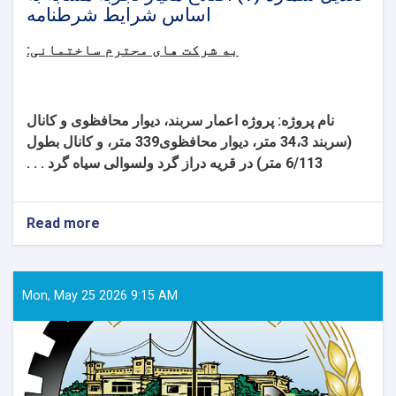
اساس شرایط شرطنامه
به شرکت های محترم ساختمانی:
نام پروژه:
پروژه اعمار سربند، دیوار محافظوی و کانال
(سربند 34،3 متر، دیوار محافظوی339 متر، و کانال بطول
6/113 متر) در قریه دراز گرد ولسوالی سیاه گرد . . .
Read more
about
تعدیل
شماره
(1)
اصلاح
Mon, May 25 2026 9:15 AM
معیار
تجربه
مشابه
به
اساس