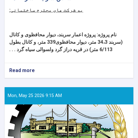
به شرکت های محترم ساختمانی:
نام پروژه:
پروژه اعمار سربند، دیوار محافظوی و کانال
(سربند 34،3 متر، دیوار محافظوی339 متر، و کانال بطول
6/113 متر) در قریه دراز گرد ولسوالی سیاه گرد . . .
Read more
about
تعدیل
شماره
(1)
اصلاح
Mon, May 25 2026 9:15 AM
معیار
تجربه
مشابه
به
اساس
شرایط