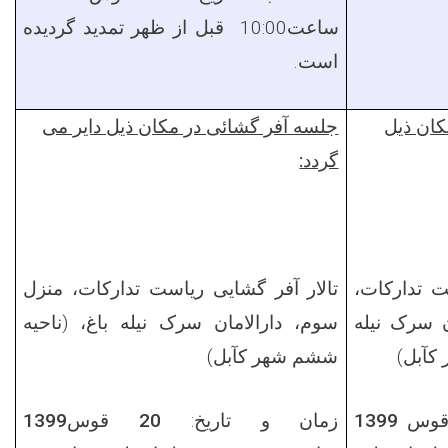
ساعت
10:00
قبل
از ظهر
تمدید گردیده
است.
ان ذیل
جلسه آفر گشائی در مکان ذیل دایر می
گردد:
 تدارکات،
تالار آفر گشایی ریاست تدارکات
، منزل
ن سرک نیله
سوم،
دارالامان سرک نیله باغ، (
ناحیه
کآبل)
ششم شهر کآبل
)
1399
زمان و تاریخ:
20 قوس1399