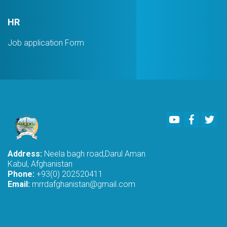
HR
Job application Form
Youtube
Faceboo
Twi
Address:
Neela bagh road,Darul Aman
Kabul, Afghanistan
Phone:
+93(0) 202520411
Email:
mrrdafghanistan@gmail.com