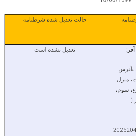
نامه
حالت تعدیل شده شرطنامه
فر:
تعدیل نشده است
ف
آدرس:
، منزل
غ،
سوم،
ر
(