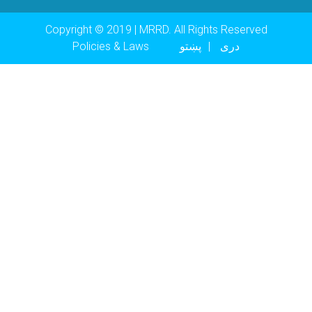
Copyright © 2019 | MRRD. All Rights Reserved
Footer menu
دری
پښتو
Policies & Laws