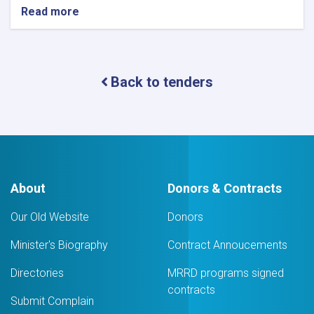
Read more
about
اطلاعیه
تصمیم
اعطا
قرارداد
Back to tenders
About
Donors & Contracts
Our Old Website
Donors
Minister's Biography
Contract Annoucements
Directories
MRRD programs signed
contracts
Submit Complain