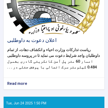
شرطنامه
اعلان دعوت به داوطلبی
ریاست تدارکات وزارت احیاء و انکشاف دهات، از تمام
داوطلبان واجد شرایط دعوت می نماید تا در پروسه داوطلبی
اعمار 60 متر پل آهن کانکریتی گادری بشمول
0.484 کیلومتر سرک اتصالی با پوشش جغلی در . . .
Read more
about
اعلان
دعوت
به
داوطلبی
Tue, Jun 24 2025 1:50 PM