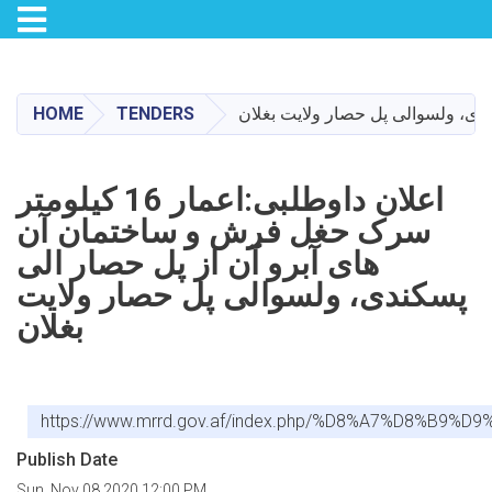
Toggle navigation
Skip
to
main
HOME
TENDERS
content
اعلان داوطلبی:اعمار 16 کیلومتر
سرک حغل فرش و ساختمان آن
های آبرو آن از پل حصار الی
پسکندی، ولسوالی پل حصار ولایت
بغلان
https://www.mrrd.gov.af/index.php/%D8%A7%
Publish Date
Sun, Nov 08 2020 12:00 PM