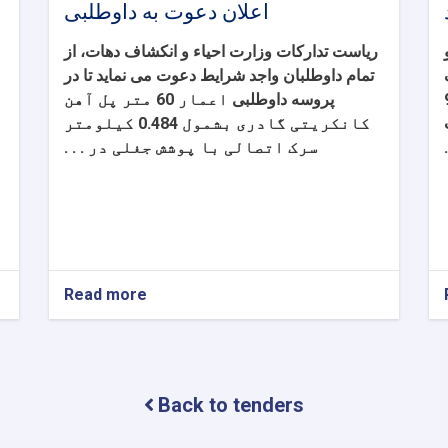
اعلان دعوت به داوطلبی
ریاست تدارکات وزارت احیاء و انکشاف دهات، از
تمام داوطلبان واجد شرایط دعوت می نماید تا در
90,
پروسه داوطلبی
اعمار 60 متر پل آهن
کانکریتی گادری بشمول 0.484 کیلومتر
سرک اتصالی با پوشش جغلی در . . .
Read more
about
اعلان
دعوت
به
داوطلبی
Back to tenders