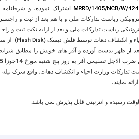
MRRD/1405/NCB/W/424
اشتراک نموده، و شرطنامه 
ترونیکی ریاست تدارکات ملی و یا هم
بعد از ثبت و راجس
رونیکی ریاست تدارکات ملی و بعد از ارایه تکت ثبت و راجـ
یاء و انکشاف دهات توسط فلش دیسک (
Flash Disk
)
 ظهر الی 3:30 بعد از ظهر بدست آورده و آفر های خویش را مطابق 
ضرب الاجل تسلیمی آفر به روز
پنج
ت تدارکات وزارت احیاء و انکشاف دهات، واقع سرک نیله باغ
ائه نمایند.
اوقت رسیده و انترنیتی قابل پذیرش نمی باشد.