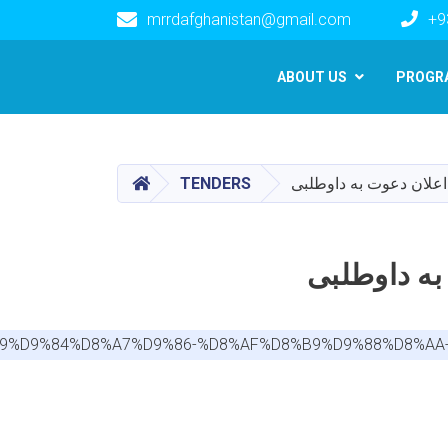
mrrdafghanistan@gmail.com
+9
Main navigation
ABOUT US
PROGR
HOME
اعلان دعوت به داوطلبی
TENDERS
به داوطلبی
%D8%B9%D9%84%D8%A7%D9%86-%D8%AF%D8%B9%D9%88%D8