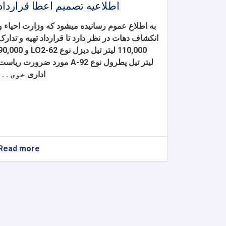
اطلاعیه تصمیم اعطا قرارداد
به اطلاع عموم رسانیده میشود که وزارت احیا
ء
و
انکشاف دهات در نظر دارد تا قرارداد
تهیه و تدارک
110,000 لیتر تیل دیزل نوع LO2-62 و 000
لیتر تیل پطرول نوع A-92
مورد ضرورت ریاست
اداری
خوی . . .
Read more
about
اطلاعیه
تصمیم
اعطا
قرارداد