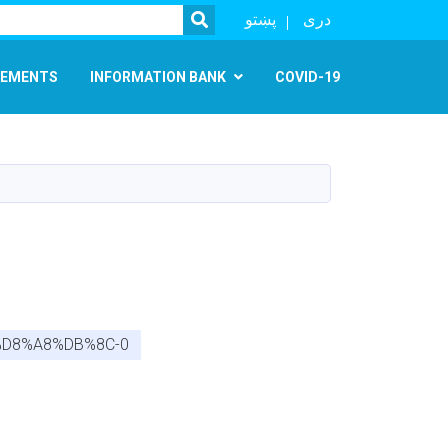
SEARCH
دری
پښتو
EMENTS
INFORMATION BANK
COVID-19
%D8%A8%DB%8C-0