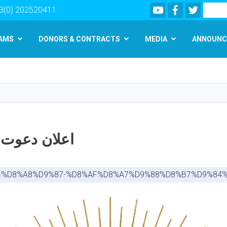
Youtube
Facebook
Twitter
Search
3(0) 202520411
AMS
DONORS & CONTRACTS
MEDIA
ANNOUNC
Skip
to
main
content
اعلان دعوت 
%AA-%D8%A8%D9%87-%D8%AF%D8%A7%D9%88%D8%B7%D9%84