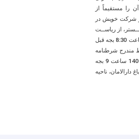
آن
را مستقیماً از
تر شرکت خویش در
ــستر،
از ریاســت
از ساعت 8:30 بجه قبل
شرایط مندرج شرطنامه
شنبه مورخ 14جوزا 1405 ساعت 9 بجه
 دارالامان، ناحیه