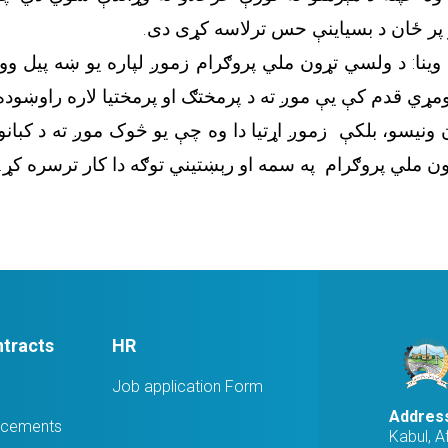
او پر ځان د بسیاینې حس ترلاسه کړی دی.
وینا: د ولسي تړون ملي پروګرام زموږ لپاره یو ښه پیل وو
ومړي قدم کې یې موږ ته د پرمختګ او پرمختیا لاره راوښوده؛
 ونیسو، بلکې زموږ اړتیا دا وه چې یو څوک موږ ته د کبانو 
ن ملي پروګرام په سمه او رېښتیني توګه دا کار ترسره کړ.
tracts
HR
Job application Form
Addres
ucements
Kabul, A