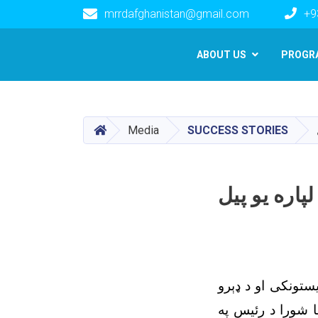
mrrdafghanistan@gmail.com
+9
Main navigation
ABOUT US
PROGR
HOME
Media
SUCCESS STORIES
اره یو پیل
ستونکی او د ډېرو
 شورا د رئیس په