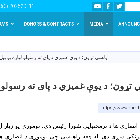
Youtube
Facebook
Twitter
Search
3(0) 202520411
AMS
DONORS & CONTRACTS
MEDIA
ANNOUNC
Skip
to
main
ولسي تړون؛ د یوې غمیزي د پای ته رسولو لپاره یو پیل
content
تړون؛ د یوې غمیزي د پای ته رسولو لپ
https://www.mrrd
انصاري ها د پرمختیایي شورا رئیس دی، نوموړی یو زیار ای
ودونکی سړی دی. له هغه راهیسي چې نوموړی د انصاري ها