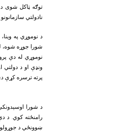
توګه ټاکل شوی دی،
نادولتي سازمانونو
د نوموړي په وینا
شورا جوړه شوه، له
نوموړي له دې پروګ
ونډې او د دولتي ا
پرته ترسره کړې دي
د شورا اوسېدونکي 
رامنځته کوي. د د
ښوونځي د جوړولو ل