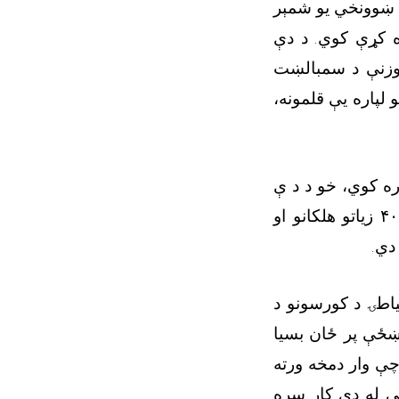
ې ښوونخي یو شمېر
ه کړې کوي. د دې
وزنې د سمبالښت
لپاره یې قلمونه،
ه کوي، خو د د ې
۴۰
زیاتو هلکانو او
دي.
یاطۍ د کورسونو د
 ښځې پر ځان بسیا
چې وار دمخه ورته
ې له دې کار سره