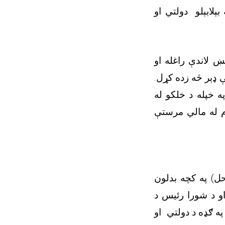
ېلابېلو دولتي او
 لاندې راغله او
 ډېر څه زده کړل.
ه خپله د خلکو له
ام له مالي مرستې
حل) په کچه بدلون
و د شورا رئیس د
ه ګډه د دولتي او