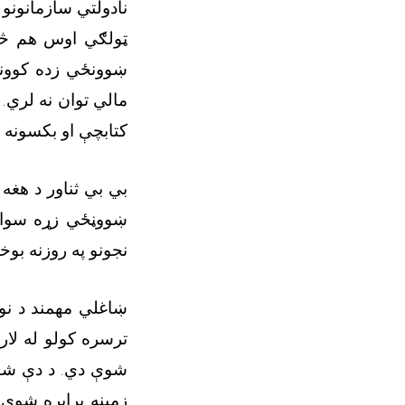
نادولتي سازمانونو
ټولګي اوس هم څوک
ښوونځي زده کوون
مالي توان نه لري.
کتابچې او بکسونه 
بي بي ثناور د هغ
ښووڼځي زړه سوان
نجونو په روزنه بوخ
ښاغلي مهمند د نوم
ترسره کولو له لار
شوې دي. د دې شورا
زمینه برابره شوې