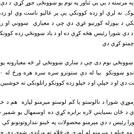
 په مرسته د بي بي ثناور په نوم یو ښوونځی جوړ کړي. د د
ۍ نه لري او زده کوونکي یې پر غالیو ناست وي او زد
کي د بېوزله کورنیو غړي دي چې د معیاري ښوونې او ر
 د دې شورا رئیس هڅه کړې ده او د یاد ښوونځي زده کوونکو 
چمتو کړي دي.
ه ښوونځي نوم دی چې د ښاري ښوونځي لږ څه معیارونه پور
دو ښوونکو بیا له دې ستونزو سره سره هره ورځ له
۰
ت دي او د خپلې او د خپلو زده کوونکو راتلونکي ته خوشبین 
وړې شورا د نالوستو یا کم لوستو مېرمنو لپاره هم د خ
ې د ځان بسیاینې لاره برابره کړې ده. اوسمهال یو شمېر
 رئیس د دې مېرمنو محصولات په ځینو ننداروتونونو کې 
 وه خپله د مېرمنو له لورې خرڅلاو ته وړاندې شوي دي چ