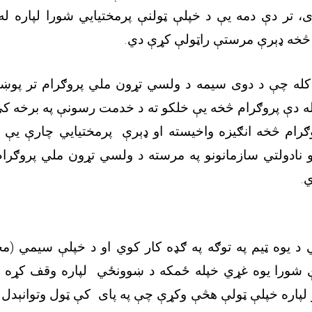
 تر دې دمه یې د خپلې ټولنې پرمختیایي شورا لپاره له ب
 څخه ډېرې مرستې راټولې کړې دي.
، کله چې د دوی سیمه د ولسي تړون ملي پروګرام تر پوښښ
 دې پروګرام څخه یې خلکو ته د خدمت رسونې په برخه کې
رام څخه انګیزه واخیسته او ډېرې پرمختیایي چارې یې پ
و نادولتي سازمانونو په مرسته د ولسي تړون ملي پروګر
.
د یوه ټیم په توګه په ګډه کار کوي او د خپلې سیمي (م
ې شورا یوه غړي خپله ځمکه د ښوونځي لپاره وقف کړه ا
پاره خپلې ټولې هڅې وکړې چې په پای کې ټول وتوانېدل پ