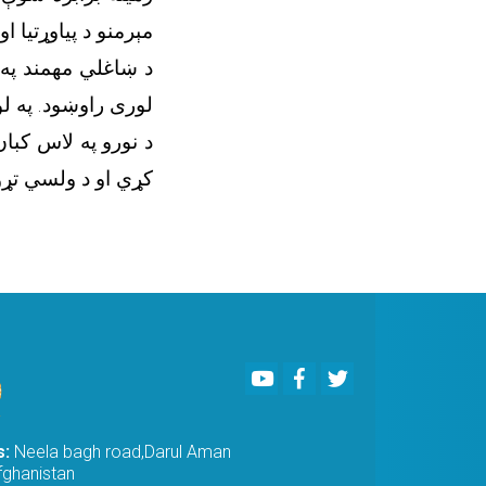
مېرمنو د پیاوړتیا 
د ښاغلي مهمند په 
لوری راوښود. په ل
د نورو په لاس کبان
کړي او د ولسي تړو
Youtube
Facebook
Twitter
s:
Neela bagh road,Darul Aman
fghanistan