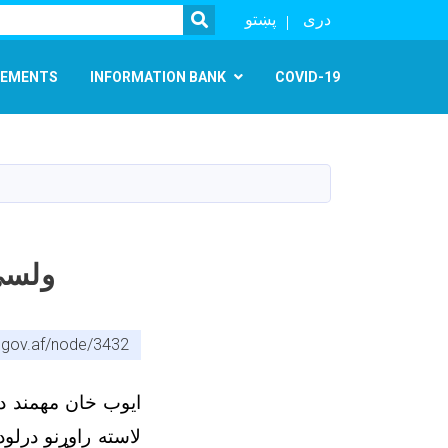
SEARCH
دری
پښتو
EMENTS
INFORMATION BANK
COVID-19
ولسي 
.gov.af/node/3432
ایوب خان مهمند د 
لاسته راوړنو درل