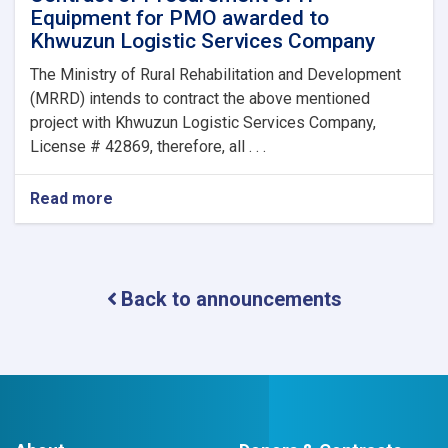
Equipment for PMO awarded to
Khwuzun Logistic Services Company
The Ministry of Rural Rehabilitation and Development
(MRRD) intends to contract the above mentioned
project with Khwuzun Logistic Services Company,
License # 42869, therefore, all . . .
Read more
about
Contract
of
Procurement
of
Back to announcements
IT
Equipment
for
PMO
awarded
to
Khwuzun
Logistic