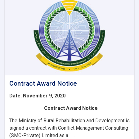
6
Item
IT
Equipment’s
for
WEE-
RDP
Program
Regional
zones.
Contract Award Notice
Date: November 9, 2020
Contract Award Notice
The Ministry of Rural Rehabilitation and Development is
signed a contract with
Conflict Management Consulting
(SMC-Private) Limited as a . . .