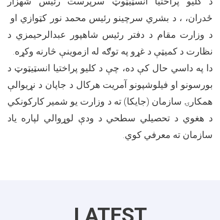
د کليو پراختيا انسټيټوټ سرپرست رئيس شهزار
ځدران، ، د بشري سرچينو رئيس محمد نور کټوازي او
د وزارت مقام د دفتر رئيس شاهپور عبدالرحيمزي د
.
نظارت د کميټې د غړو په توګه له ازموينې څارنه وکړه
دا په داسي حال کې ده، چې د کليو پراختيا انسټيټوټ د
بورسونو او فيلوشپونو آمريت هرکال د جاپان د نړيوالې
همکارۍ سازمان (جايکا) ته د وزارت يو شمير کارکونکي
د هغوي د تحصيلي سطحي د ودې لوړوالي لپاره ياد
.
معرفي کوي
سازمان ته
LATEST