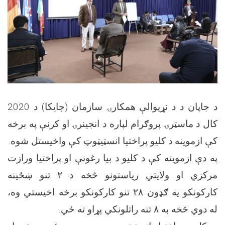
د جاپان د د نړيوالې همکارۍ سازمان (جايکا) د 2020
کال د ماسټرۍ پروګرام لپاره د انجينرۍ او کرنې په برخه
.
کې ازموينه د کليو پراختيا انسټيټوټ کې واخيستل شوه
په دې ازموينه کې د کليو د بيا رغونې او پراختيا ورازت
تنو ښځينه
۲
مرکزي او ولايتي رياستونو څخه د
تنو کارکونکو برخه اخيستي وه،
۲۸
کارکونکو يه ګډون
.
تنه راتلونکي پړاو ته ځي
۸
له دوي څخه به