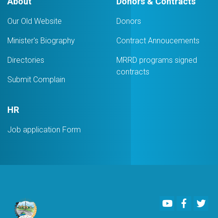
About
Donors & Contracts
Services
Company
Our Old Website
Donors
Minister's Biography
Contract Annoucements
Directories
MRRD programs signed
contracts
Submit Complain
HR
Job application Form
Youtube
Faceboo
Twi