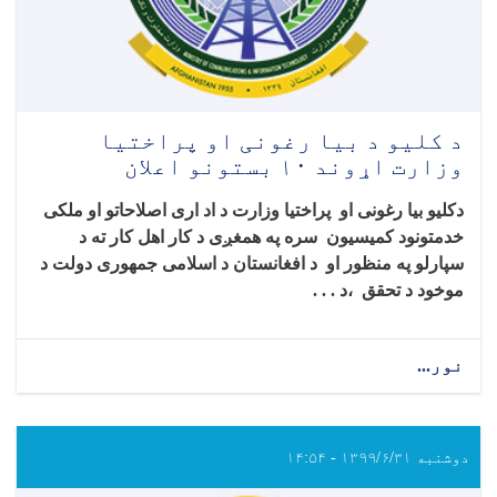
د کلیو د بیا رغونی او پراختیا
وزارت اړوند ۱۰ بستونو اعلان
دکلیو بیا رغونی او
پراختیا وزارت د اد اری اصلاحاتو او ملکی
خدمتونود کمیسیون سره په همغږی د کار اهل کار ته د
سپارلو په منظور او د افغانستان د اسلامی جمهوری دولت د
موخود د تحقق ،د . . .
نور...
دوشنبه ۱۳۹۹/۶/۳۱ - ۱۴:۵۴