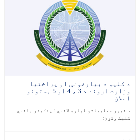
د کلیو د بیارغونې او پراختیا
وزارت اروند د 3 ، 4 او 5 بستونو
اعلان
د نورو معلوماتو لپاره لاندې لینکونو باندې
کلیک وکړئ:
نور...