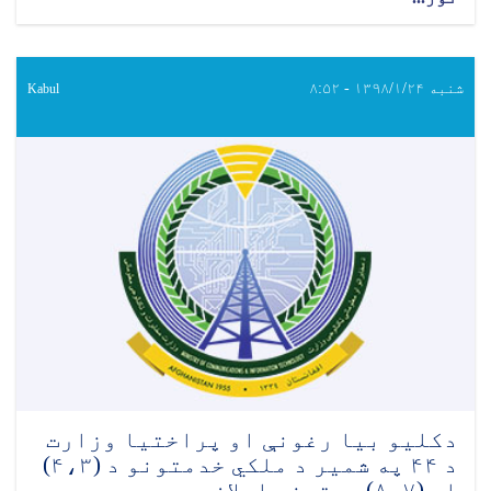
شنبه ۱۳۹۸/۱/۲۴ - ۸:۵۲
Kabul
دکلیو بیا رغونې او پراختیا وزارت
د ۴۴ په شمیر د ملکي خدمتونو د (۴،۳)
او (۸،۷) بستونو اعلان