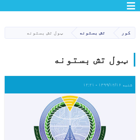
Toggle navigation
اصلي
منځپانګه
دانګل
کور
تش بستونه
ټول تش بستونه
ټول تش بستونه
شنبه ۱۳۹۹/۱۲/۱۶ - ۱۲:۲۱