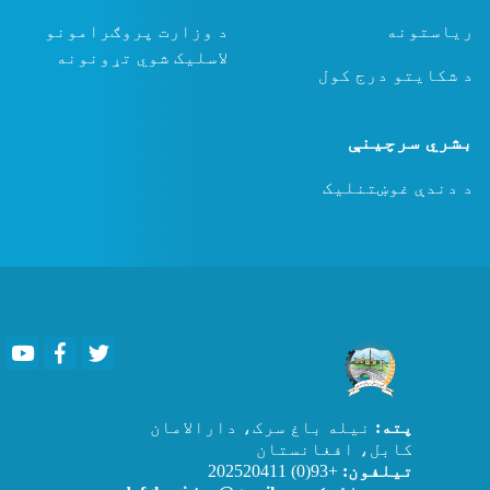
ریاستونه
د وزارت پروګرامونو
لاسلیک شوي تړونونه
د شکایتو درج کول
بشري سرچینې
د دندې غوښتنلیک
Youtube
Facebook
Twitter
پته:
نیله باغ سرک، دارالامان
کابل، افغانستان
تیلفون:
+93(0) 202520411