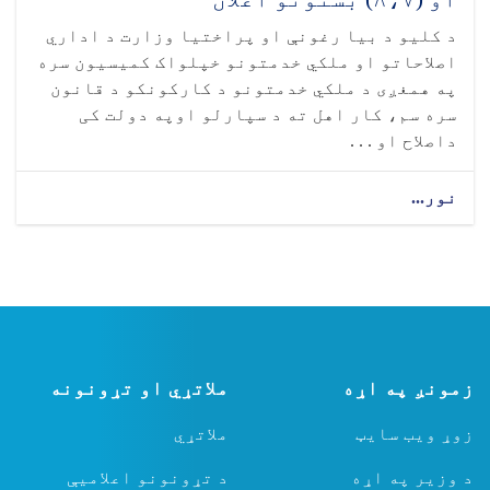
د کلیو د بیا رغونې او پراختیا وزارت د اداري
اصلاحاتو او ملکي خدمتونو خپلواک کمیسیون سره
په همغږی د ملکي خدمتونو د کارکونکو د قانون
سره سم، کار اهل ته د سپارلو اوپه دولت کی
داصلاح او . . .
نور...
زمونږ په اړه
ملاتړي او تړونونه
زوړ ویب سایټ
ملاتړي
د وزیر په اړه
د تړونونو اعلامیې