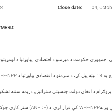
8
Close date:
04, Octob
/MRRD:
ي جمهوري حکومت د مېرمنو د اقتصادي پیاوړتیا د لومړیتو
پروګرام د افغان دولت جنسیتي ستراتیژۍ دریمه ستنه تشک
وخه د بې وزله
ستر کاري چوک