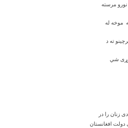
 نورو مرسته
ه موخه له
چینو ته د
اوړی شي
ی زنان را در
 دولت افغانستان