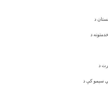
نستان د
دمتونه د
رت د
لي سیمو کې د