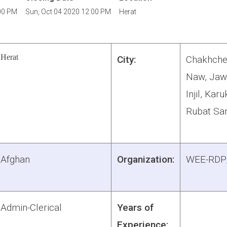
00 PM
Sun, Oct 04 2020 12:00 PM
Herat
Herat
City:
Chakhcher
Naw, Jaw
Injil, Kar
Rubat San
Afghan
Organization:
WEE-RD
Admin-Clerical
Years of
Experience: