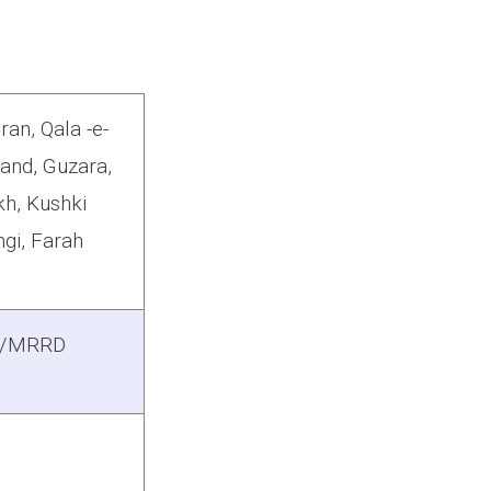
an, Qala -e-
and, Guzara,
ukh, Kushki
gi, Farah
P/MRRD