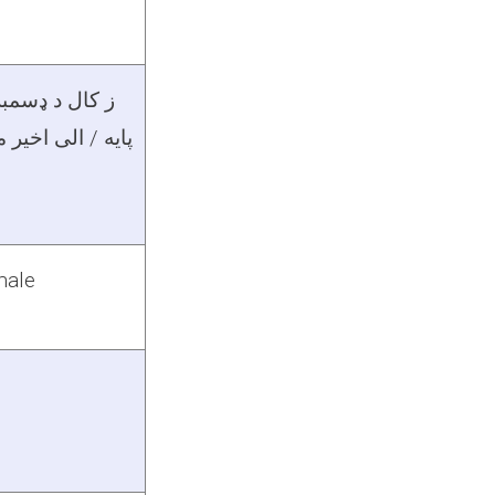
ز کال د ډسمبر
پایه / الی اخیر 
male