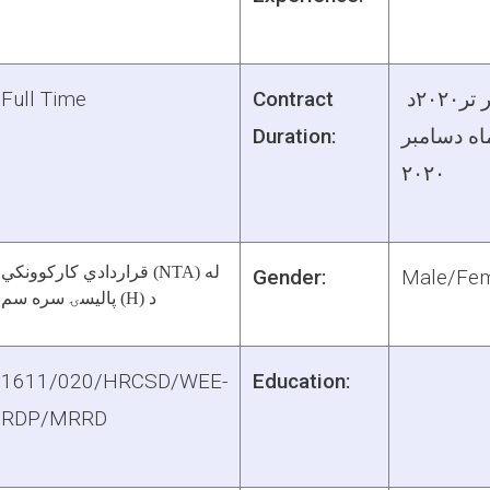
 تر
۲۰۲۰
د
Contract
Full Time
ماه دسامبر
Duration:
۲۰۲۰
(NTA) له
قراردادي کارکوونکي
Gender:
Male/Fe
پالیسۍ سره سم (H) د
1611/020/HRCSD/WEE-
Education:
RDP/MRRD