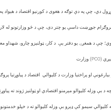
وړول دي، چې په دې توګه د هغوی د کورنیو اقتصاد د هېواد په
روګرام جوړښت داسې یو چتر دی، چې د څو وزارتونو له لار
ي؛ چې د همغږۍ یو دفتر یې د کار، ټولنیزو چارو، شهداو معلو
کیږي
وزارت
 بیارغونې او پراختیا وزارت د کلیوالي اقتصاد د پیاوړتیا پروګ
 د بې وزله کلیوالو مېرمنو اقتصادي او ټولنیز ژوند ته پیاوړ
ه کلیوالي سیمو کې ډېرو بې وزله کلیوالو ته د خپلو خدمتونو 