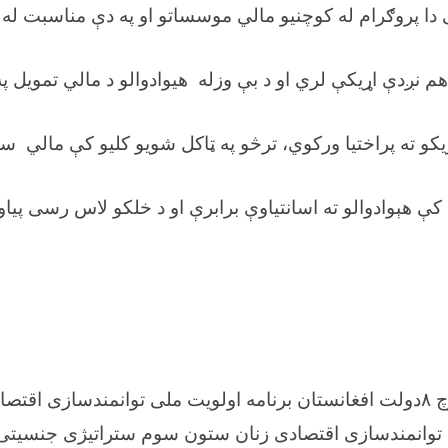
ې دا پروګرام له کوچنیو مالي موسساتو او په دې مناسبت له
م نږدې اړیکې لري او د بې وزله هیوادوالو د مالي تمویل پ
کو ته پراختیا ورکوي، ترڅو په ټاکل شویو کلیو کې مالي سر
کې هېوادوالو ته اسانتیاوې برابرې او د خلکو لاس رسی پي
چ
۸
دولت افغانستان برنامه اولویت ملی توانمندسازی اقتصاد
ی توانمندسازی اقتصادی زنان ستون سوم ستراتیژی جنسیتی