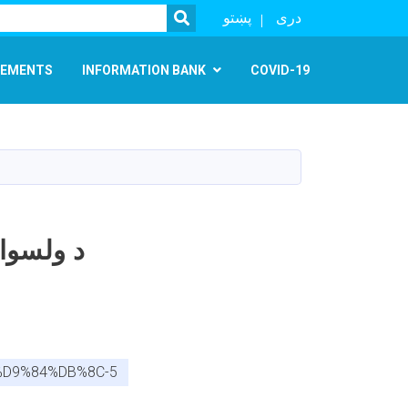
SEARCH
دری
پښتو
EMENTS
INFORMATION BANK
COVID-19
د ولسوال
%D9%84%DB%8C-5