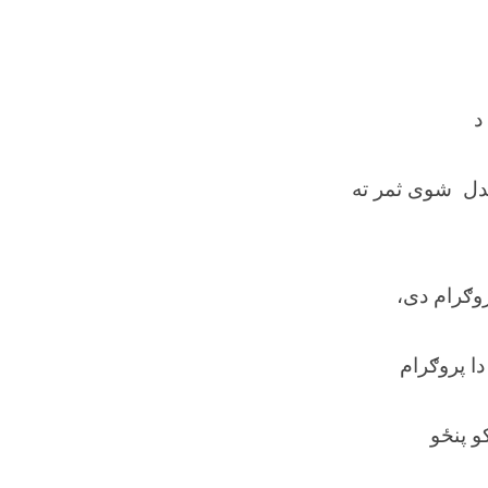
د
ژندل شوی ثمر ته
روګرام دی،
دا پروګرام
و پنځو