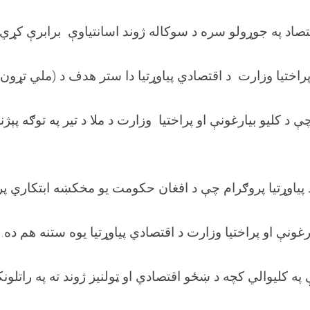
اقتصاد په جوړولو سره د سوکاله ژوند اسانتیاوې برابرې کړي
 پراختیا وزارت د اقتصادي پیاوړتیا دا ستر هدف د (ملي تړون 
ې د کلیو بیارغونې او پراختیا وزارت د ملا د تیر په توګه پې
د پیاوړتیا پروګرام چې د افغان حکومت یو مخکښه ابتکاري پ
ارغونې او پراختیا وزارت د اقتصادي پیاوړتیا یوه ستنه هم ده. 
په کلیوالي کچه د ښځو اقتصادي او ټولنیز ژوند ته په راتلونک