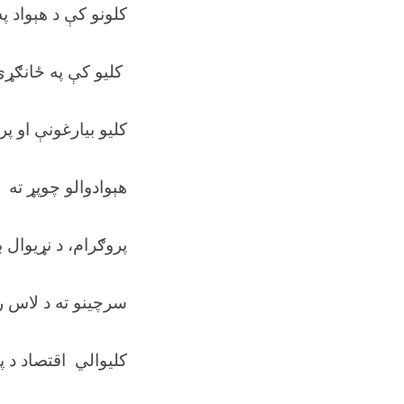
کلونو کې د هېواد پ
کلیو کې په ځانګړي 
کلیو بیارغونې او پ
هېوادوالو چوپړ ته
NHLP پروګرام، د نړیوال
سرچینو ته د لاس ر
کلیوالي اقتصاد د پ