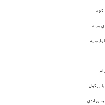
 کچه
ې ورته
لینو په
رام
تیا ورکول
په وړاندې