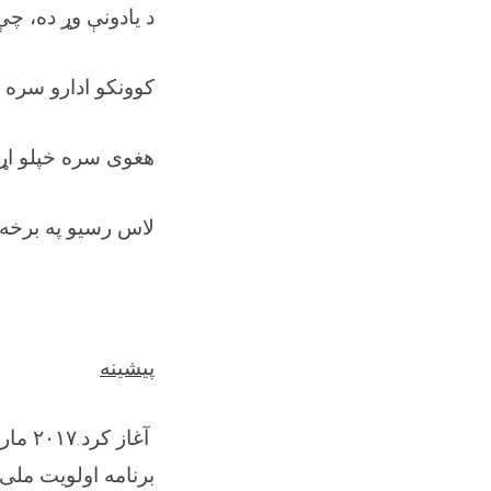
د یادونې وړ ده، چ
کوونکو ادارو سره ه
هغوی سره خپلو اړی
لاس رسیو په برخه 
پیشینه
آغاز کرد.
۲۰۱۷
مار
برنامه اولویت مل