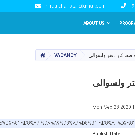
mrrdafghanistan@gmail.com
+9
Main navigation
ABOUT US
PROGR
HOME
/ صفا کار دفتر ولسوالی
VACANCY
تر ولسوالی
Mon, Sep 28 2020 
8%B5%D9%81%D8%A7-%DA%A9%D8%A7%D8%B1-%D8%AF%D9%
Publish Date