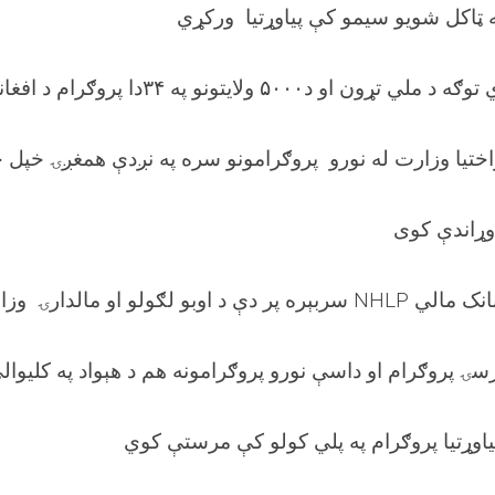
ه ټاکل شویو سیمو کې پياوړتیا ورکړي
توګه د ملي تړون او د
۵۰۰۰
ولایتونو په
۳۴
دا پروګرام د افغا
راختیا وزارت له نورو پروګرامونو سره په نږدې همغږۍ خپل خ
 وړاندې کوی
 بانک مالي
سربېره پر دې د اوبو لګولو او مالدارۍ وزا
سۍ پروګرام او داسې نورو پروګرامونه هم د هېواد په کلیوا
یاوړتیا پروګرام په پلي کولو کې مرستې کوي