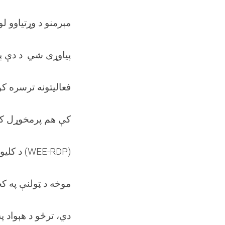
مېرمنو د وړتیاوو ل
پیاوړی شي. د دې پ
فعالیتونه ترسره کو
(PCO) کې هم پرمخوړل 
(WEE-RDP)
د کلیو
موخه د ټولنې په کچه
دي، ترڅو د هېواد پ