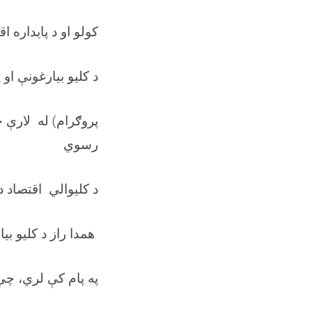
کولو او د پایداره 
د کلیو بیارغونې او
پروګرام) له لارې چ
رسوي
د کلیوالي اقتصاد 
همدا راز د کلیو بی
په پام کې لري، چې 