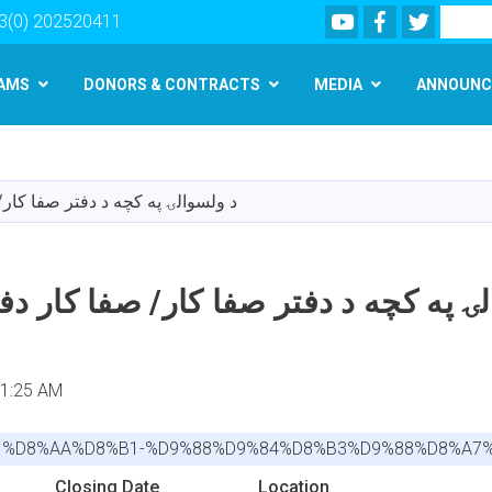
Youtube
Facebook
Twitter
Search
3(0) 202520411
AMS
DONORS & CONTRACTS
MEDIA
ANNOUNC
Skip
to
main
د ولسوالۍ په کچه د دفتر صفا کار
content
ۍ په کچه د دفتر صفا کار/ صفا کار دف
11:25 AM
81%D8%AA%D8%B1-%D9%88%D9%84%D8%B3%D9%88%D8%A7
Closing Date
Location