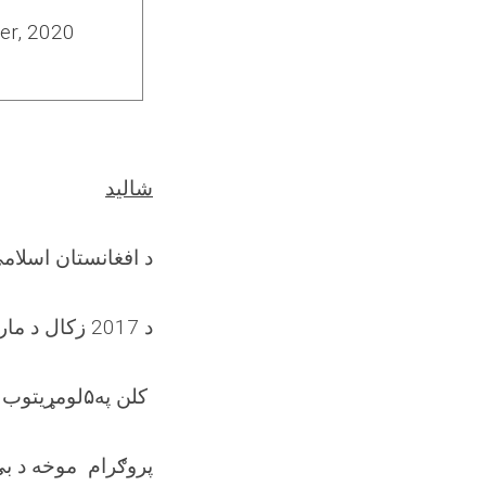
er, 2020
شالید
د افغانستان اسلام
WEE-NPP د 2017 زکال د مارچ په 18 نېټه پیل کړ، د مېرمنو د اقتصادي پیاوړتیا د
کلن په
۵
لومړیتوب 
(ANPDF) کې قرار لري. د WEE-NPPپروګرام م