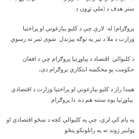
ستر هدف د (ملي تړون د
پروګرام) له لارې چې د کلیو بیارغونې او پراختیا
وزارت د ملا د تیر په توګه پېژندل شوی ثمر ته رسوي
د کلیوالي اقتصاد د پیاوړتیا پروګرام چې د افغان
حکومت یو مخکښه ابتکاري پروګرام دی،
همدا راز د کلیو بیارغونې او پراختیا وزارت د اقتصادي
پیاوړتیا یوه ستنه هم ده. دا پروګرام
په پام کې لري، چې په کلیوالي کچه د ښځو اقتصادي او
ټولنیز ژوند ته په راتلونکو پنځو