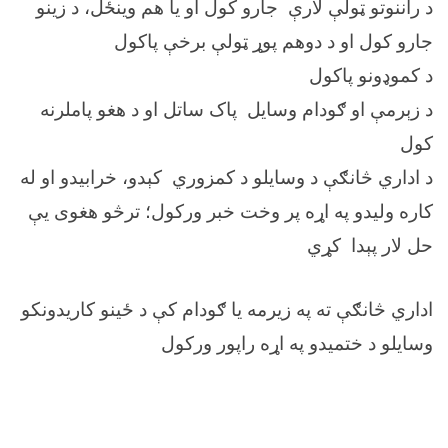
د راننوتو ټولې لارې جارو کول او یا هم وینځل، د زینو
جارو کول او د دوهم پوړ ټولې برخې پاکول
د کموډونو پاکول
د زېرمې او ګودام وسایل پاک ساتل او د هغو پاملرنه
کول
د اداري څانګې د وسایلو د کمزوري کېدو، خرابیدو او له
کاره ولیدو په اړه پر وخت خبر ورکول؛ ترڅو هغوی یې
حل لار پېدا کړي
اداري څانګې ته په زیرمه یا ګودام کې د ځینو کاریدونکو
وسایلو د ختمیدو په اړه راپور ورکول