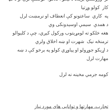
کار کولو وړتیا
په کاري ساعتونو کې انعطاف او نرمښت لرل
د همدې سیمې اوسېدونکی وي
هغه خلکو ته لومړیتوب ورکول کیږي، چې د کلیوالو
ترمنځه نیک شهرت او ښه اخلاق ولري
د اړیکو جوړولو او پیاوړي کولو په برخو کې د ښه
مهارت لرل
کومه جرمي مخینه نه لرل
تجارب، مهارتها و توانایی های مورد نیاز