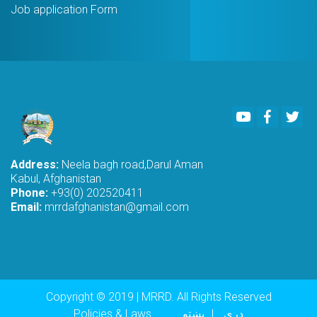
Job application Form
Youtube
Faceboo
Twi
Address:
Neela bagh road,Darul Aman
Kabul, Afghanistan
Phone:
+93(0) 202520411
Email:
mrrdafghanistan@gmail.com
Copyright © 2019 | MRRD. All Rights Reserved
Footer menu
دری
پښتو
Policies & Laws