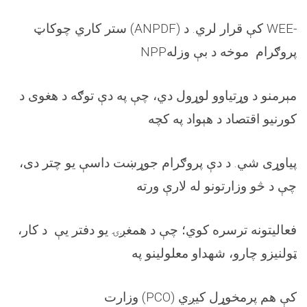
(ANPDF) کې قرار لري. د WEE-
ستر کاري چوکاټ
NPPپروګرام موخه د بې وزله
مېرمنو د وړتیاوو لوړول دي، چې په دې توګه د هغوی د
کورنیو اقتصاد د هېواد په کچه
پیاوړی شي. د دې پروګرام جوړښت داسې یو چتر دی،
چې د څو وزارتونو له لارې ورته
فعالیتونه ترسره کوي؛ چې د همغږۍ یو دفتر یې د کار،
ټولنیزو چارو، شهداو معلولینو په
(PCO) کې هم پرمخوړل کیږي
وزارت