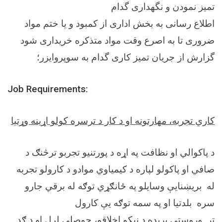
تمیز نمودن و نگهداری گدام
اطلاع رسانی به بخش اداری از کمبود و یا ختم مواد
ضروری تا به اصرع وقت مواد متذکره خریداری شود
گزارش از جریان تمیز کاری گدام به سوپروایزر؛
Job Requirements:
کاري تجربه، مهارتونه او د کار د ترسره کولو اړینه وړتیا
د پاکوالي او نظافت په اړه د پورتنیو تجربو ترڅنګ د
صافي او پاکولو لپاره د کیمیاوي موادو د کارولو تجربه
له بریښنایې وسایلو په ځانګړي توګه له برقي جارو
سره بلدتیا او په سمه توګه یې کارول
تر وروستي بریده د نیکو اخلاقو، حوصلې لرل او د ګډ