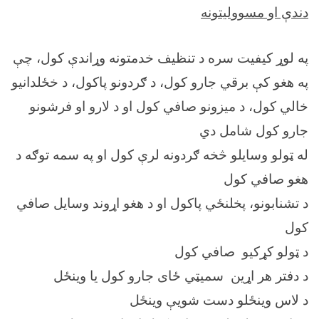
دندې او مسوولیتونه
په لوړ کیفیت سره د تنظیف خدمتونه وړاندې کول، چې
په هغو کې برقي جارو کول، د ګردونو پاکول، د خځلدانیو
خالي کول، د میزونو صافي کول او د لارو او فرشونو
جارو کول شامل دي
له ټولو وسایلو څخه ګردونه لرې کول او په سمه توګه د
هغو صافي کول
د تشنابونو، پخلنځي پاکول او د هغو اړوند وسایل صافي
کول
د ټولو کړکیو صافي کول
د دفتر هر اړین سمیټي ځای جارو کول یا وینځل
د لاس وینځلو دست شویې وینځل