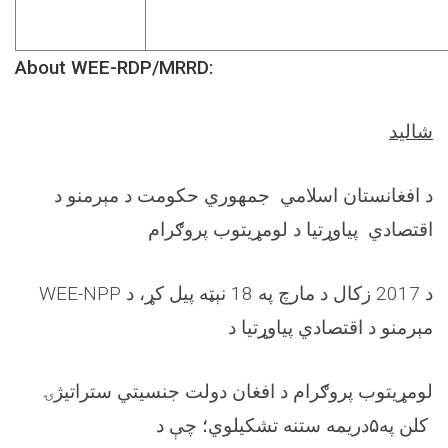
About WEE-RDP/MRRD:
شالید
د افغانستان اسلامي جمهوري حکومت د مېرمنو د
اقتصادي پیاوړتیا د لومړیتوب پروګرام
WEE-NPP د 2017 زکال د مارچ په 18 نېټه پیل کړ، د
مېرمنو د اقتصادي پیاوړتیا د
لومړیتوب پروګرام د افغان دولت جنسیتي ستراتیژۍ
کلن په
۵
دریمه ستنه تشکیلوي؛ چې د