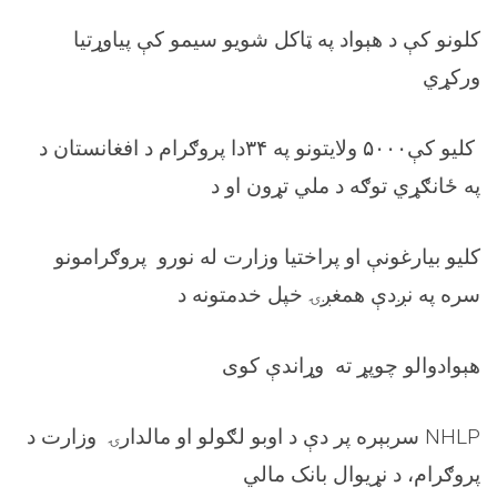
کلونو کې د هېواد په ټاکل شویو سیمو کې پياوړتیا
ورکړي
کلیو کې
۵۰۰۰
ولایتونو په
۳۴
دا پروګرام د افغانستان د
په ځانګړي توګه د ملي تړون او د
کلیو بیارغونې او پراختیا وزارت له نورو پروګرامونو
سره په نږدې همغږۍ خپل خدمتونه د
هېوادوالو چوپړ ته وړاندې کوی
NHLP
سربېره پر دې د اوبو لګولو او مالدارۍ وزارت د
پروګرام، د نړیوال بانک مالي