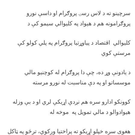
سرچینو ته د لاس رسۍ پروګرام او داسې نورو
پروګرامونه هم د هېواد په کلیوالي سیمو کې د
کلیوالي اقتصاد د پیاوړتیا پروګرام په پلي کولو کې
مرستې کوي
د یادونې وړ ده، چې دا پروګرام له کوچنیو مالي
موسساتو او په دې مناسبت له نورو مرسته
کوونکو ادارو سره هم نږدې اړیکې لري او د بې وزله
هیوادوالو د مالي تمویل په موخه له
هغوی سره خپلو اړیکو ته پراختیا ورکوي، ترڅو په ټاکل