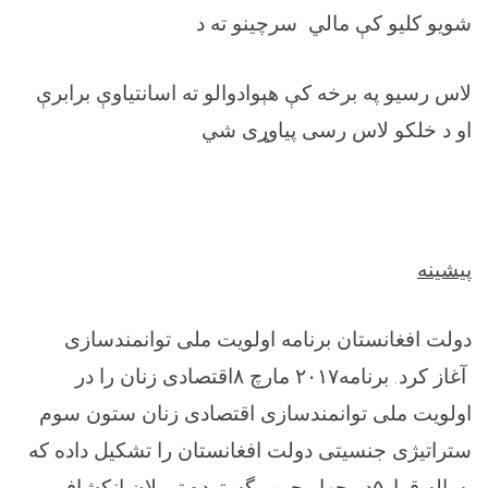
شویو کلیو کې مالي سرچینو ته د
لاس رسیو په برخه کې هېوادوالو ته اسانتیاوې برابرې
او د خلکو لاس رسی پياوړی شي
پیشینه
دولت افغانستان برنامه اولویت ملی توانمندسازی
آغاز کرد. برنامه
۲۰۱۷
مارچ
۸
اقتصادی زنان را در
اولویت ملی توانمندسازی اقتصادی زنان ستون سوم
ستراتیژی جنسیتی دولت افغانستان را تشکیل داده که
ساله قرار
۵
در چهار چوب گسترده تر پلان انکشافی