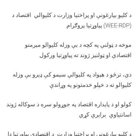
د کلیو بیارغونې او پراختیا وزارت د کلیوالي اقتصاد د
(WEE-RDP)
پیاوړتیا پروګرام
موخه د ټولنې په کچه د بې وزله کلیوالو مېرمنو
اقتصادي او ټولنیز ژوند ته پیاوړتیا ورکول
دي، ترڅو د هېواد په کلیوالي سیمو کې ډېرو بې وزله
کلیوالو ته د خپلو خدمتونو په وړاندې
کولو او د پایداره اقتصاد په جوړولو سره د سوکاله ژوند
اسانتیاوې برابرې کړي
د کلیو بیارغونې او پراختیا وزارت د اقتصادي پیاوړتیا دا