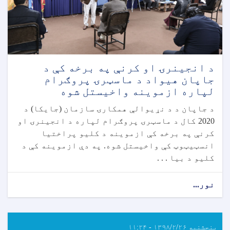
د انجينرۍ او کرنې په برخه کې د
جاپان هيواد د ماسټرۍ پروګرام
لپاره ازموينه واخيستل شوه
د جاپان د د نړيوالې همکارۍ سازمان (جايکا) د
2020 کال د ماسټرۍ پروګرام لپاره د انجينرۍ او
کرنې په برخه کې ازموينه د کليو پراختيا
انسټيټوټ کې واخيستل شوه. په دې ازموينه کې د
کليو د بيا . . .
نور...
پنجشنبه ۱۳۹۸/۲/۲۶ - ۱۱:۲۴