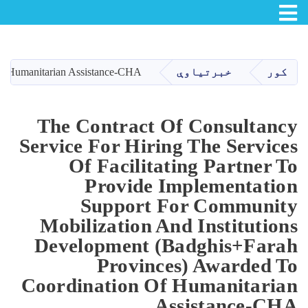
Toggle navigation
اصلي
منځپانګه
دانګل
کور
خبرتیاوې
n of Humanitarian Assistance-CHA
The Contract Of Consultancy
Service For Hiring The Services
Of Facilitating Partner To
Provide Implementation
Support For Community
Mobilization And Institutions
Development (Badghis+Farah
Provinces) Awarded To
Coordination Of Humanitarian
Assistance-CHA