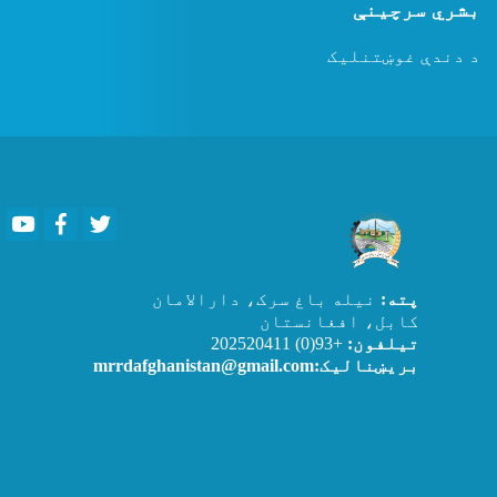
بشري سرچینې
د دندې غوښتنلیک
Youtube
Facebook
Twitter
پته:
نیله باغ سرک، دارالامان
کابل، افغانستان
تیلفون:
+93(0) 202520411
بریښنالیک:mrrdafghanistan@gmail.com