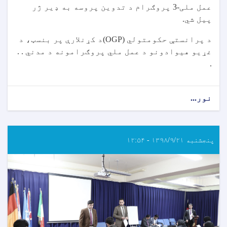
عمل ملی-3 پروګرام د تدوین پروسه به ډیر ژر
پیل شي.
د پرانستې حکومتولي (OGP)د کړنلارې پر بنسټ، د
غړیو هیوادونو د عمل ملي پروګرامونه د مدني . .
.
نور...
پنجشنبه ۱۳۹۸/۹/۲۱ - ۱۲:۵۴