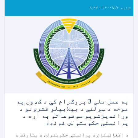
شنبه ۱۴۰۰/۵/۲ - ۸:۴۳
په عمل ملی-3 پروګرام کې د ګډون په
موخه د ټولنې د بیلابیلو قشرونو د
وړاندیزشویو موضوعاتو په اړه د
پرانستې حکومتولۍ غونډه
د افغانستان د پرانستې حکومتولۍ د مشارکت د