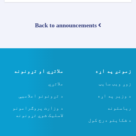
Back to announcements
زمونږ په اړه
ملاتړي او تړونونه
زوړ ویب سایټ
ملاتړي
د وزیر په اړه
د تړونونو اعلامیې
ریاستونه
د وزارت پروګرامونو
لاسلیک شوي تړونونه
د شکایتو درج کول