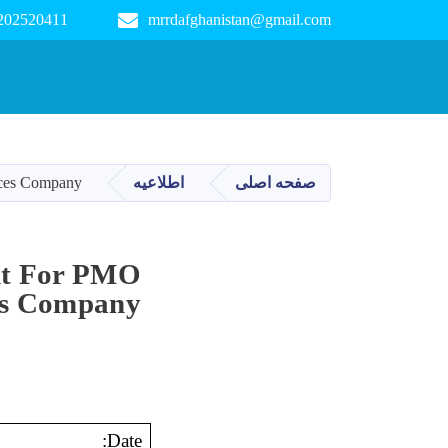
 202520411
mrrdafghanistan@gmail.com
Main navigation
ices Company
اطلاعیه
صفحه اصلی
nt For PMO
es Company
Date: