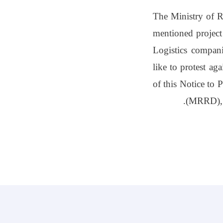
The Ministry of R
mentioned projec
Logistics compan
like to protest ag
of this Notice to
(MRRD), O