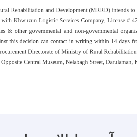
ural Rehabilitation and Development (MRRD) intends to 
t with
Khwuzun Logistic Services Company, License # 4
ies & other governmental and non-governmental organiz
ainst this decision can contact in writing within 14 days f
 Procurement Directorate of Ministry of Rural Rehabilitati
pposite Central Museum, Nelabagh Street, Darulaman, Ka