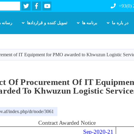
Twitter
Facebook
Youtube
Search
+93(0)
در باره ما
برنامه ها
تمویل کننده و قراردادها
رسانه ه
Skip
to
main
urement of IT Equipment for PMO awarded to Khwuzun Logistic Serv
content
ct Of Procurement Of IT Equipme
rded To Khwuzun Logistic Servic
v.af/index.php/dr/node/3061
Contract Awarded Notice
21-Sep-2020