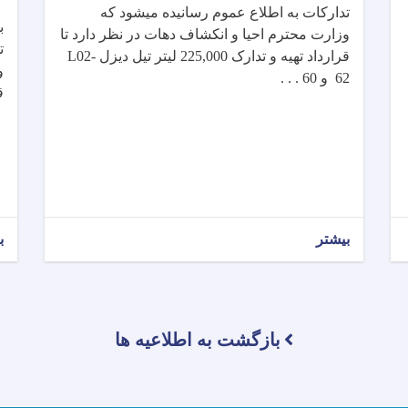
تدارکات به اطلاع عموم رسانیده میشود که
ب
وزارت محترم احیا و انکشاف دهات در نظر دارد تا
ت
L02-
تهیه و تدارک 225,000 لیتر تیل دیزل
قرارداد
و
و 60 . . .
62
ق
بیشتر
ب
بازگشت به اطلاعیه ها