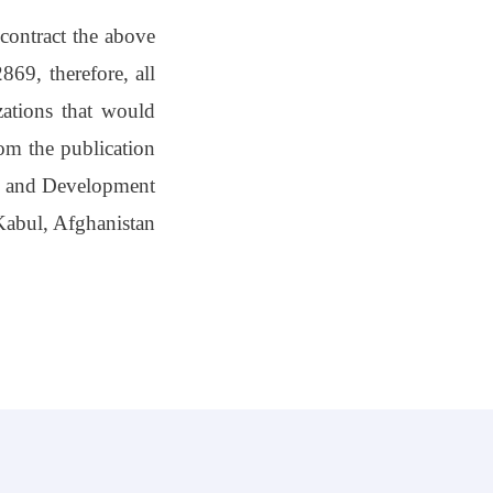
contract the above
2869
, therefore, all
ations that would
rom the publication
on and Development
bul, Afghanistan.