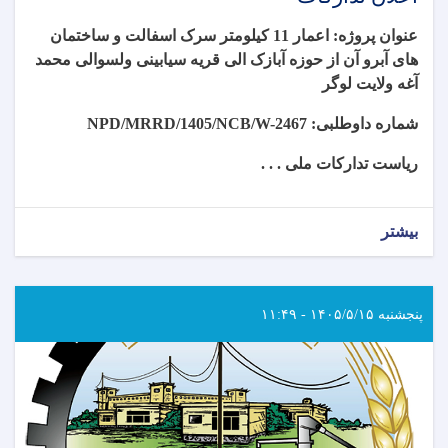
عنوان پروژه: اعمار 11 کیلومتر سرک اسفالت و ساختمان
های آبرو آن از حوزه آبازک الی قریه سیابینی ولسوالی محمد
آغه ولایت لوگر
شماره داوطلبی:
NPD/MRRD/1405/NCB/W-2467
ریاست تدارکات ملی . . .
بیشتر
پنجشنبه ۱۴۰۵/۵/۱۵ - ۱۱:۴۹