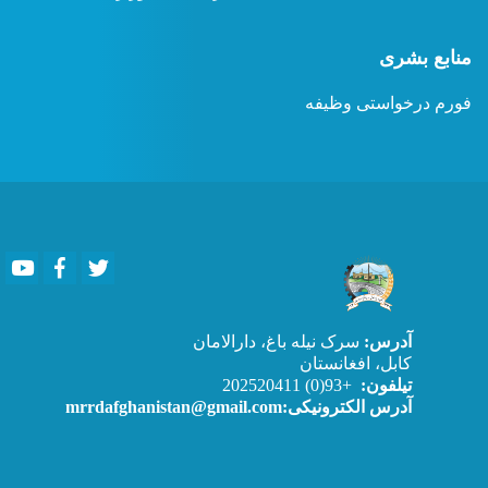
منابع بشری
فورم درخواستی وظیفه
Youtube
Facebook
Twitter
آدرس:
سرک نیله باغ، دارالامان
کابل، افغانستان
تیلفون:
+93(0) 202520411
آدرس الکترونیکی:mrrdafghanistan@gmail.com