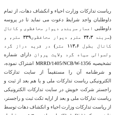
ریاست تدارکات وزارت احیاء و انکشاف دهات، از تمام
داوطلبان واجد شرایط دعوت می نماید تا در پروسه
داوطلبی
اعمار سربند، دیوار محافظوی و کانال
(سربند
۳۴،۳
متر، دیوار محافظوی
۳۳۹
متر، و
کانال بطول
۱۱۳،۶
متر) در قریه دراز گرد
ولسوالی سیاه گرد ولایت پروان
دارای شماره
تشخیصیه
MRRD/1405/NCB/W-1356
اشتراک نموده،
و شرطنامه آن
را مستقیماً از سایت تدارکات
الکترونیکی ریاست تدارکات ملی و یا هم
بعد از ثبت و
راجستر شرکت خویش در سایت تدارکات الکترونیکی
ریاست تدارکات ملی و بعد از ارایه تکت ثبت و راجستر،
از ریاست تدارکات وزارت احیاء و انکشاف دهات توسط