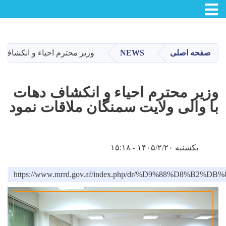
Skip
to
main
صفحه اصلی
NEWS
وزیر محترم احیاء و انکشاف د
content
وزیر محترم احیاء و انکشاف دهات
با والی ولایت سمنگان ملاقات نمود
یکشنبه ۱۴۰۵/۲/۲۰ - ۱۵:۱۸
https://www.mrrd.gov.af/index.php/dr/%D9%