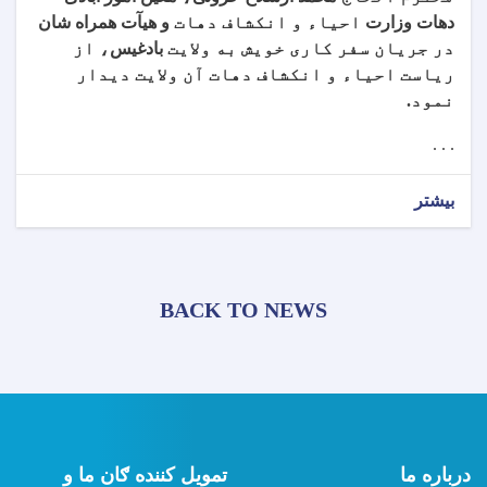
دهات وزارت
احیاء و انکشاف دهات
و هیآت همراه شان
در جریان سفر کاری خویش به ولایت
بادغیس
، از
ریاست احیاء و انکشاف دهات آن ولایت دیدار
نمود
.
. . .
بیشتر
BACK TO NEWS
درباره ما
تمویل کننده ګان ما و